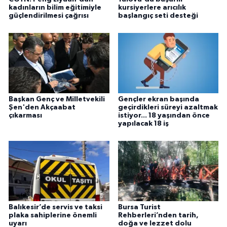
kadınların bilim eğitimiyle
kursiyerlere arıcılık
güçlendirilmesi çağrısı
başlangıç seti desteği
Başkan Genç ve Milletvekili
Gençler ekran başında
Şen'den Akçaabat
geçirdikleri süreyi azaltmak
çıkarması
istiyor... 18 yaşından önce
yapılacak 18 iş
Balıkesir’de servis ve taksi
Bursa Turist
plaka sahiplerine önemli
Rehberleri’nden tarih,
uyarı
doğa ve lezzet dolu