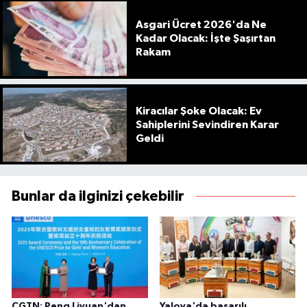
Asgari Ücret 2026'da Ne
Kadar Olacak: İşte Şaşırtan
Rakam
Kiracılar Şoke Olacak: Ev
Sahiplerini Sevindiren Karar
Geldi
Bunlar da ilginizi çekebilir
CGTN: Peng Liyuan'dan
Yalova'da başarılı