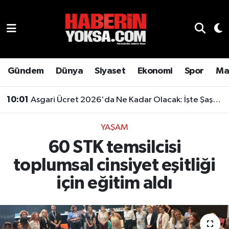
Dünya
Hava Durumu
Eğitim
Trafik Durumu
Gündem
Dünya
Siyaset
Ekonomi
Spor
Ma
Ekonomi
Süper Lig Puan Durumu ve Fikstür
10:01
Asgari Ücret 2026'da Ne Kadar Olacak: İşte Şaşırtan Rakam
Emlak
Tüm Manşetler
YAŞAM
60 STK temsilcisi
Genel
Son Dakika Haberleri
toplumsal cinsiyet eşitliği
Gündem
Haber Arşivi
için eğitim aldı
Magazin
Otomobil