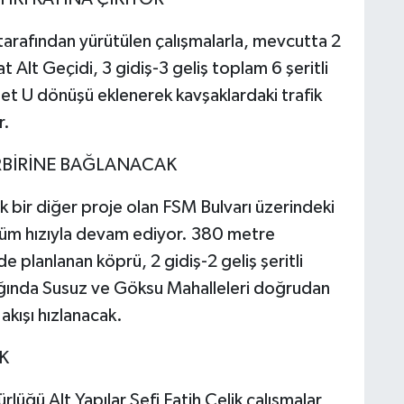
tarafından yürütülen çalışmalarla, mevcutta 2
t Alt Geçidi, 3 gidiş-3 geliş toplam 6 şeritli
adet U dönüşü eklenerek kavşaklardaki trafik
r.
RBİRİNE BAĞLANACAK
ak bir diğer proje olan FSM Bulvarı üzerindeki
tüm hızıyla devam ediyor. 380 metre
 planlanan köprü, 2 gidiş-2 geliş şeritli
dığında Susuz ve Göksu Mahalleleri doğrudan
akışı hızlanacak.
K
lüğü Alt Yapılar Şefi Fatih Çelik çalışmalar