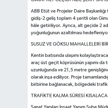
ABB Etüt ve Projeler Daire Başkanlığı 
gidiş-2 geliş toplam 4 şeritli olan Gima
hâle getiriliyor. Ayrıca, alt geçide 2 
yoğunluğunun azaltılması hedefleniyo
SUSUZ VE GÖKSU MAHALLELERİ Bİ
Kentin batısında ulaşımı kolaylaştırac
araç üst geçit köprüsünün yapımı da 
uzunluğunda ve 21,5 metre genişliğinde
olarak inşa ediliyor. Proje tamamlan
birbirine bağlanacak, bölgedeki trafik 
TRAFİKTE KALMA SÜRESİ KISALACA
Sanat Yapıları İnşaat Yapım Şube Müdür