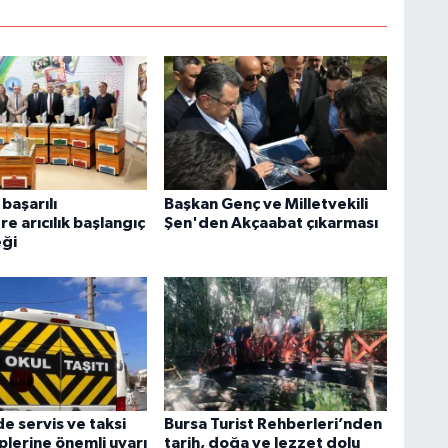
başarılı
Başkan Genç ve Milletvekili
re arıcılık başlangıç
Şen'den Akçaabat çıkarması
eği
de servis ve taksi
Bursa Turist Rehberleri’nden
plerine önemli uyarı
tarih, doğa ve lezzet dolu