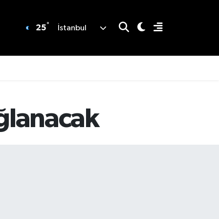
°
25
İstanbul
ağlanacak