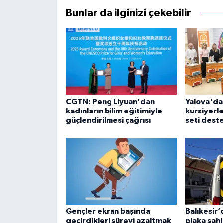
Bunlar da ilginizi çekebilir
CGTN: Peng Liyuan'dan
Yalova'da 
kadınların bilim eğitimiyle
kursiyerle
güçlendirilmesi çağrısı
seti dest
Gençler ekran başında
Balıkesir’
geçirdikleri süreyi azaltmak
plaka sahi