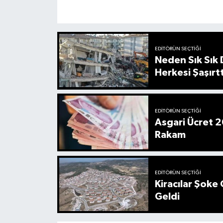
EDITÖRÜN SEÇTIĞI
Neden Sık Sık
Herkesi Şaşırtt
EDITÖRÜN SEÇTIĞI
Asgari Ücret 2
Rakam
EDITÖRÜN SEÇTIĞI
Kiracılar Şoke 
Geldi