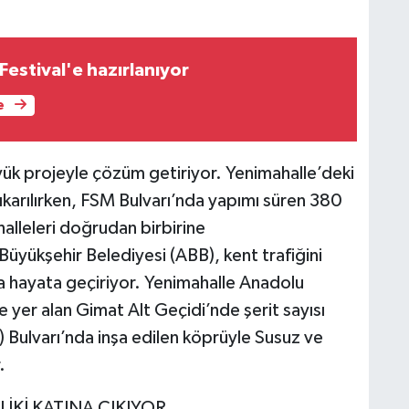
Festival'e hazırlanıyor
e
yük projeyle çözüm getiriyor. Yenimahalle’deki
ıkarılırken, FSM Bulvarı’nda yapımı süren 380
alleleri doğrudan birbirine
yükşehir Belediyesi (ABB), kent trafiğini
ha hayata geçiriyor. Yenimahalle Anadolu
 yer alan Gimat Alt Geçidi’nde şerit sayısı
) Bulvarı’nda inşa edilen köprüyle Susuz ve
.
 İKİ KATINA ÇIKIYOR