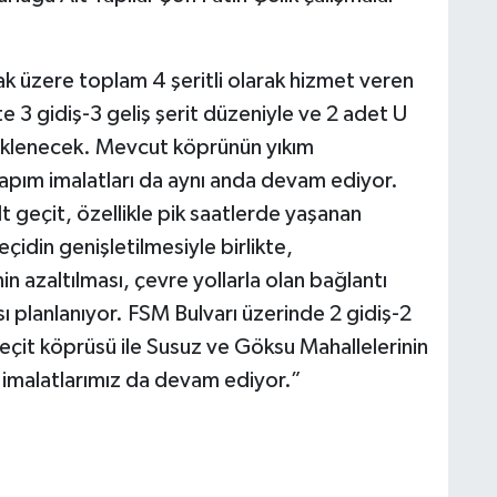
k üzere toplam 4 şeritli olarak hizmet veren
kte 3 gidiş-3 geliş şerit düzeniyle ve 2 adet U
eklenecek. Mevcut köprünün yıkım
 yapım imalatları da aynı anda devam ediyor.
t geçit, özellikle pik saatlerde yaşanan
çidin genişletilmesiyle birlikte,
in azaltılması, çevre yollarla olan bağlantı
sı planlanıyor. FSM Bulvarı üzerinde 2 gidiş-2
 geçit köprüsü ile Susuz ve Göksu Mahallelerinin
ü imalatlarımız da devam ediyor.”