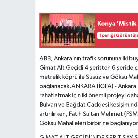
Konya 'Mistik 
İçeriği Görüntül
ABB, Ankara’nın trafik sorununa iki bü
Gimat Alt Geçidi 4 şeritten 6 şeride ç
metrelik köprü ile Susuz ve Göksu Mah
bağlanacak.ANKARA (İGFA) - Ankara Bü
rahatlatmak için iki önemli projeyi da
Bulvarı ve Bağdat Caddesi kesişiminde
artırılırken, Fatih Sultan Mehmet (FSM
Göksu Mahalleleri birbirine bağlanıyor
GİMAT ALT GEÇİDİ’NDE ŞERİT SAYISI