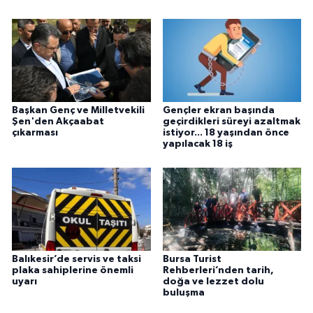
Başkan Genç ve Milletvekili
Gençler ekran başında
Şen'den Akçaabat
geçirdikleri süreyi azaltmak
çıkarması
istiyor... 18 yaşından önce
yapılacak 18 iş
Balıkesir’de servis ve taksi
Bursa Turist
plaka sahiplerine önemli
Rehberleri’nden tarih,
uyarı
doğa ve lezzet dolu
buluşma