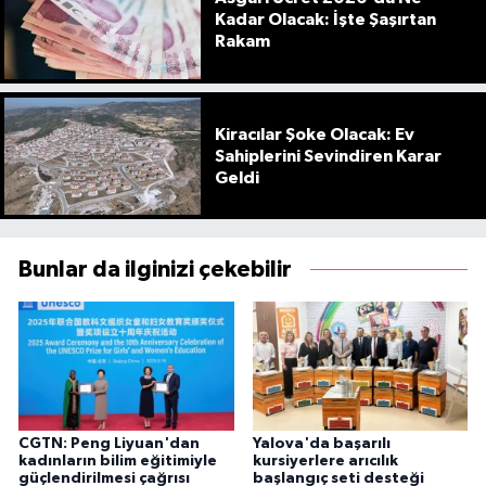
Kadar Olacak: İşte Şaşırtan
Rakam
Kiracılar Şoke Olacak: Ev
Sahiplerini Sevindiren Karar
Geldi
Bunlar da ilginizi çekebilir
CGTN: Peng Liyuan'dan
Yalova'da başarılı
kadınların bilim eğitimiyle
kursiyerlere arıcılık
güçlendirilmesi çağrısı
başlangıç seti desteği