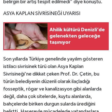
belirgin bir artış tespit edilmedi” diye konuştu.
ASYA KAPLAN SİVRİSİNEĞİ UYARISI
Ahilik kültürü Denizli’de
gelenekten geleceğe
taşınıyor
Son yıllarda Türkiye genelinde yayılım gösteren
istilacı sivrisinek türü olan Asya Kaplan
Sivrisineği'ne dikkat çeken Prof. Dr. Çetin, bu
türün belediyenin düzenli olarak ilaçladığı
fosseptik, rögar ve kanalizasyon gibi alanlarda
değil, daha çok sitelerde, kuytu alanlarda,
bahçelerde biriken durgun sularda ürediğini
belirtti. Haşereyle mücadelede vatandaşlara