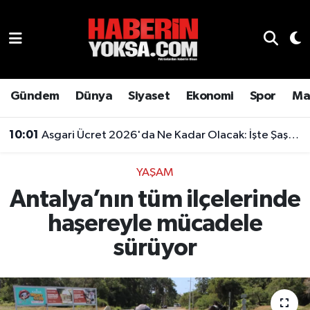
Dünya
Hava Durumu
Eğitim
Trafik Durumu
Gündem
Dünya
Siyaset
Ekonomi
Spor
Ma
Ekonomi
Süper Lig Puan Durumu ve Fikstür
10:01
Asgari Ücret 2026'da Ne Kadar Olacak: İşte Şaşırtan Rakam
Emlak
Tüm Manşetler
YAŞAM
Antalya’nın tüm ilçelerinde
Genel
Son Dakika Haberleri
haşereyle mücadele
Gündem
Haber Arşivi
sürüyor
Magazin
Otomobil