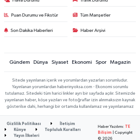
Hava Durumu
Trafik Durumu
Puan Durumu ve Fikstür
Tüm Manşetler
Son Dakika Haberleri
Haber Arşivi
Gündem
Dünya
Siyaset
Ekonomi
Spor
Magazin
Sitede yayınlanan içerik ve yorumlardan yazarları sorumludur.
Yayınlanan yorumlardan haberinyoksa.com - Ekonomi sorumlu
tutulamaz. Sitedeki tüm harici linkler ayrı bir sayfada açılır. Sitemizde
yayınlanan haber, köşe yazıları ve fotoğraflar izin alınmaksızın kaynak
gösterilse dahi, herhangi bir ortamda kullanılamaz ve yayınlanamaz
Gizlilik Politikası
İletişim
Haber Yazılımı:
TE
Künye
Topluluk Kuralları
Bilişim
| Copyright
Yayın İlkeleri
© 2026