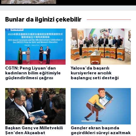
Bunlar da ilginizi çekebilir
CGTN: Peng Liyuan'dan
Yalova'da başarılı
kadınların bilim eğitimiyle
kursiyerlere arıcılık
güçlendirilmesi çağrısı
başlangıç seti desteği
Başkan Genç ve Milletvekili
Gençler ekran başında
Şen'den Akçaabat
geçirdikleri süreyi azaltmak