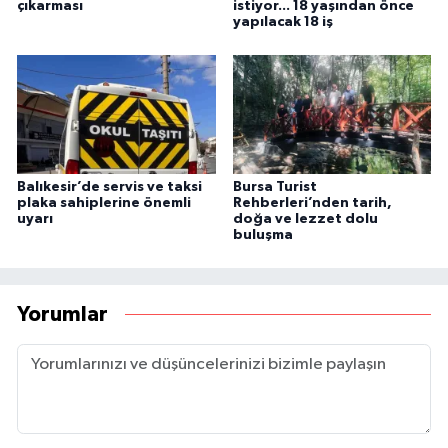
çıkarması
istiyor... 18 yaşından önce
yapılacak 18 iş
Balıkesir’de servis ve taksi
Bursa Turist
plaka sahiplerine önemli
Rehberleri’nden tarih,
uyarı
doğa ve lezzet dolu
buluşma
Yorumlar