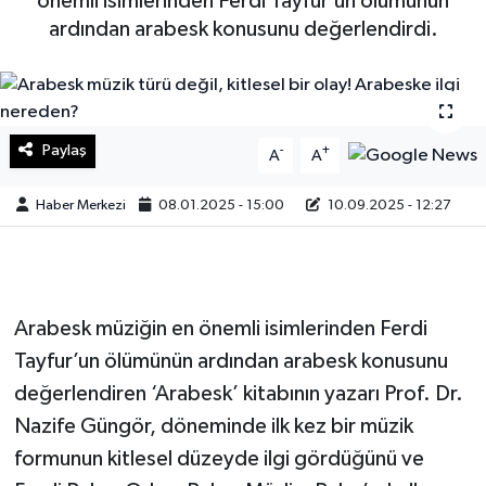
önemli isimlerinden Ferdi Tayfur’un ölümünün
ardından arabesk konusunu değerlendirdi.
Sağlık
Teknoloji
Yaşam
Paylaş
-
+
A
A
Haber Merkezi
08.01.2025 - 15:00
10.09.2025 - 12:27
Arabesk müziğin en önemli isimlerinden Ferdi
Tayfur’un ölümünün ardından arabesk konusunu
değerlendiren ‘Arabesk’ kitabının yazarı Prof. Dr.
Nazife Güngör, döneminde ilk kez bir müzik
formunun kitlesel düzeyde ilgi gördüğünü ve