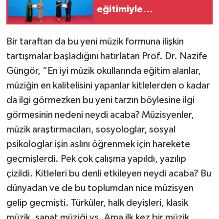
eğitimiyle
güçlendirilmesi çağrısı
Bir taraftan da bu yeni müzik formuna ilişkin
tartışmalar başladığını hatırlatan Prof. Dr. Nazife
Güngör, “En iyi müzik okullarında eğitim alanlar,
müziğin en kalitelisini yapanlar kitlelerden o kadar
da ilgi görmezken bu yeni tarzın böylesine ilgi
görmesinin nedeni neydi acaba? Müzisyenler,
müzik araştırmacıları, sosyologlar, sosyal
psikologlar işin aslını öğrenmek için harekete
geçmişlerdi. Pek çok çalışma yapıldı, yazılıp
çizildi. Kitleleri bu denli etkileyen neydi acaba? Bu
dünyadan ve de bu toplumdan nice müzisyen
gelip geçmişti. Türküler, halk deyişleri, klasik
müzik, sanat müziği vs. Ama ilk kez bir müzik