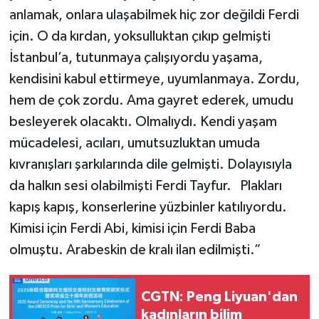
anlamak, onlara ulaşabilmek hiç zor değildi Ferdi
için. O da kırdan, yoksulluktan çıkıp gelmişti
İstanbul’a, tutunmaya çalışıyordu yaşama,
kendisini kabul ettirmeye, uyumlanmaya. Zordu,
hem de çok zordu. Ama gayret ederek, umudu
besleyerek olacaktı. Olmalıydı. Kendi yaşam
mücadelesi, acıları, umutsuzluktan umuda
kıvranışları şarkılarında dile gelmişti. Dolayısıyla
da halkın sesi olabilmişti Ferdi Tayfur. Plakları
kapış kapış, konserlerine yüzbinler katılıyordu.
Kimisi için Ferdi Abi, kimisi için Ferdi Baba
olmuştu. Arabeskin de kralı ilan edilmişti.”
CGTN: Peng Liyuan'dan
kadınların bilim