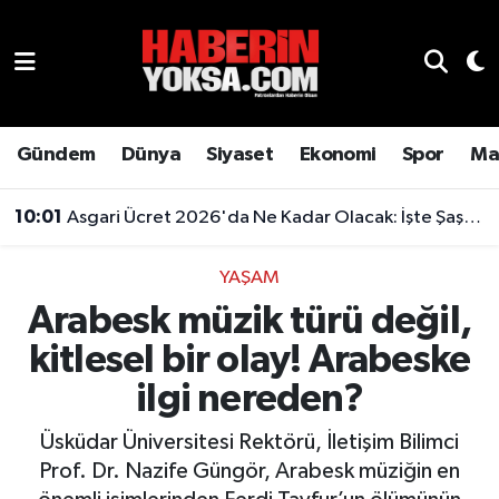
Dünya
Hava Durumu
Eğitim
Trafik Durumu
Gündem
Dünya
Siyaset
Ekonomi
Spor
Ma
Ekonomi
Süper Lig Puan Durumu ve Fikstür
10:01
Asgari Ücret 2026'da Ne Kadar Olacak: İşte Şaşırtan Rakam
Emlak
Tüm Manşetler
YAŞAM
Arabesk müzik türü değil,
Genel
Son Dakika Haberleri
kitlesel bir olay! Arabeske
Gündem
Haber Arşivi
ilgi nereden?
Magazin
Üsküdar Üniversitesi Rektörü, İletişim Bilimci
Prof. Dr. Nazife Güngör, Arabesk müziğin en
Otomobil