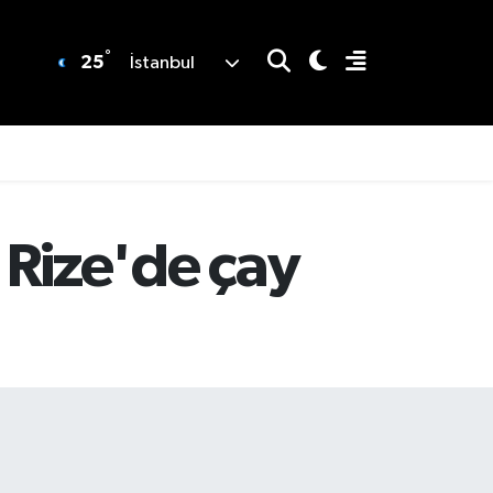
°
25
İstanbul
 Rize'de çay