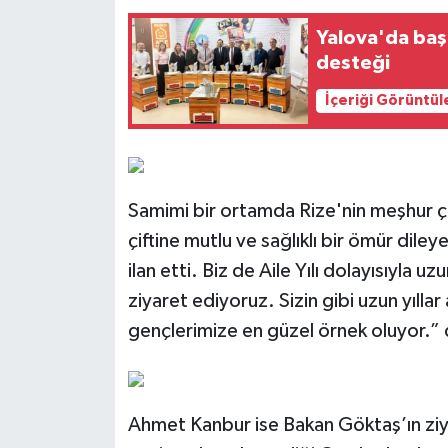
Yalova'da başar
desteği
İçeriği Görüntül
Samimi bir ortamda Rize'nin meşhur ça
çiftine mutlu ve sağlıklı bir ömür diley
ilan etti. Biz de Aile Yılı dolayısıyla uzu
ziyaret ediyoruz. Sizin gibi uzun yılla
gençlerimize en güzel örnek oluyor.” 
Ahmet Kanbur ise Bakan Göktaş’ın zi