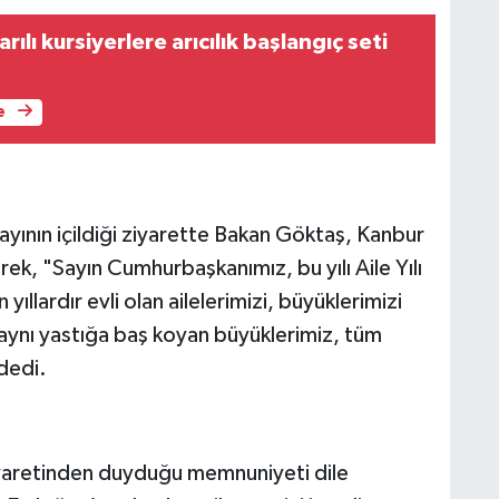
ılı kursiyerlere arıcılık başlangıç seti
e
yının içildiği ziyarette Bakan Göktaş, Kanbur
erek, "Sayın Cumhurbaşkanımız, bu yılı Aile Yılı
n yıllardır evli olan ailelerimizi, büyüklerimizi
r aynı yastığa baş koyan büyüklerimiz, tüm
dedi.
yaretinden duyduğu memnuniyeti dile