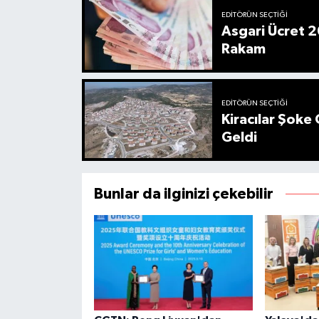
EDITÖRÜN SEÇTIĞI
Asgari Ücret 2
Rakam
EDITÖRÜN SEÇTIĞI
Kiracılar Şoke 
Geldi
Bunlar da ilginizi çekebilir