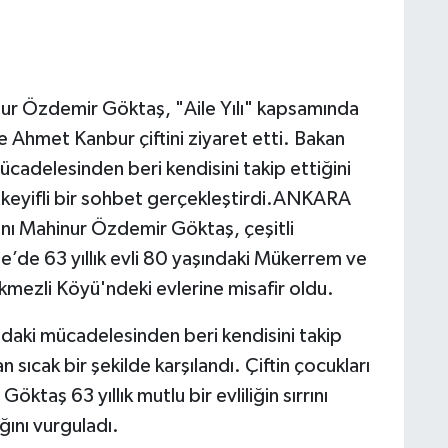
nur Özdemir Göktaş, "Aile Yılı" kapsamında
e Ahmet Kanbur çiftini ziyaret etti. Bakan
adelesinden beri kendisini takip ettiğini
e keyifli bir sohbet gerçekleştirdi.ANKARA
anı Mahinur Özdemir Göktaş, çeşitli
e’de 63 yıllık evli 80 yaşındaki Mükerrem ve
kmezli Köyü'ndeki evlerine misafir oldu.
aki mücadelesinden beri kendisini takip
n sıcak bir şekilde karşılandı. Çiftin çocukları
taş 63 yıllık mutlu bir evliliğin sırrını
ığını vurguladı.