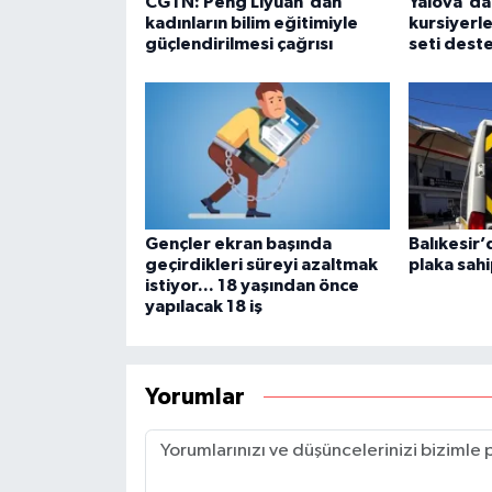
CGTN: Peng Liyuan'dan
Yalova'da 
kadınların bilim eğitimiyle
kursiyerle
güçlendirilmesi çağrısı
seti dest
Gençler ekran başında
Balıkesir’
geçirdikleri süreyi azaltmak
plaka sahi
istiyor... 18 yaşından önce
yapılacak 18 iş
Yorumlar