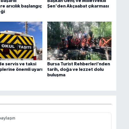
başarılı
Başkan Genç ve Milletvekili
re arıcılık başlangıç
Şen'den Akçaabat çıkarması
eği
de servis ve taksi
Bursa Turist Rehberleri’nden
plerine önemli uyarı
tarih, doğa ve lezzet dolu
buluşma