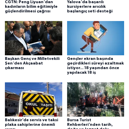
CGTN: Peng Liyuan'dan
Yalova'da başarılı
kadınların bilim eğitimiyle
kursiyerlere arıcılık
güçlendirilmesi çağrısı
başlangıç seti desteği
Başkan Genç ve Milletvekili
Gençler ekran başında
Şen'den Akçaabat
geçirdikleri süreyi azaltmak
çıkarması
istiyor... 18 yaşından önce
yapılacak 18 iş
Balıkesir’de servis ve taksi
Bursa Turist
plaka sahiplerine önemli
Rehberleri’nden tarih,