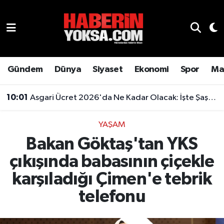
Dünya
Hava Durumu
Eğitim
Trafik Durumu
Gündem
Dünya
Siyaset
Ekonomi
Spor
Ma
Ekonomi
Süper Lig Puan Durumu ve Fikstür
10:01
Asgari Ücret 2026'da Ne Kadar Olacak: İşte Şaşırtan Rakam
Emlak
Tüm Manşetler
YAŞAM
Bakan Göktaş'tan YKS
Genel
Son Dakika Haberleri
çıkışında babasının çiçekle
Gündem
Haber Arşivi
karşıladığı Çimen'e tebrik
Magazin
telefonu
Otomobil