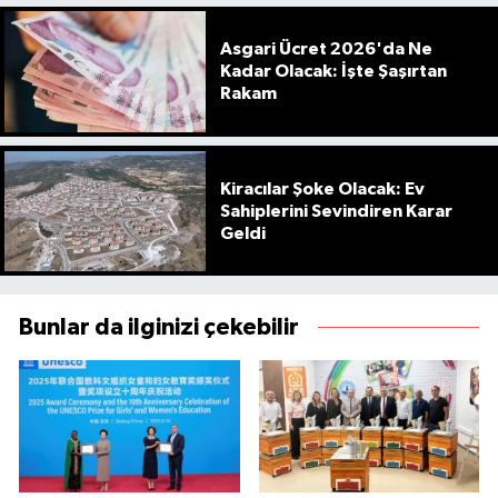
Asgari Ücret 2026'da Ne
Kadar Olacak: İşte Şaşırtan
Rakam
Kiracılar Şoke Olacak: Ev
Sahiplerini Sevindiren Karar
Geldi
Bunlar da ilginizi çekebilir