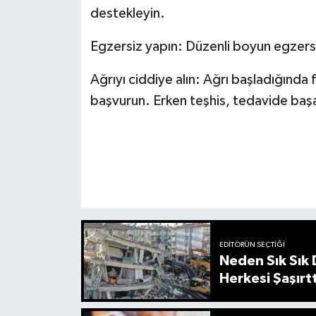
destekleyin.
Egzersiz yapın: Düzenli boyun egzersizle
Ağrıyı ciddiye alın: Ağrı başladığında 
başvurun. Erken teşhis, tedavide başarı
EDITÖRÜN SEÇTIĞI
Neden Sık Sık
Herkesi Şaşırtt