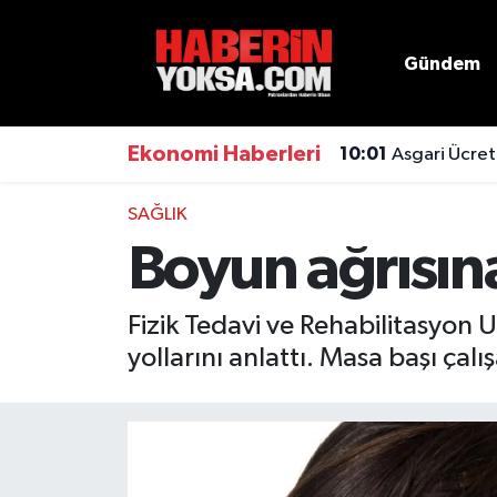
Gündem
Dünya
Hava Durumu
Eğitim
Trafik Durumu
Ekonomi Haberleri
10:01
Asgari Ücret
Ekonomi
Süper Lig Puan Durumu ve Fikstür
SAĞLIK
Boyun ağrısın
Emlak
Tüm Manşetler
Genel
Son Dakika Haberleri
Fizik Tedavi ve Rehabilitasyon
yollarını anlattı. Masa başı çalı
Gündem
Haber Arşivi
Magazin
Otomobil