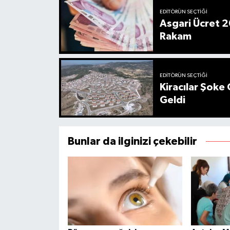
EDITÖRÜN SEÇTIĞI
Asgari Ücret 2
Rakam
EDITÖRÜN SEÇTIĞI
Kiracılar Şoke 
Geldi
Bunlar da ilginizi çekebilir