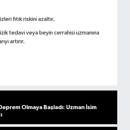
ri fıtık riskini azaltır.
fizik tedavi veya beyin cerrahisi uzmanına
yı artırır.
 Deprem Olmaya Başladı: Uzman İsim
ı