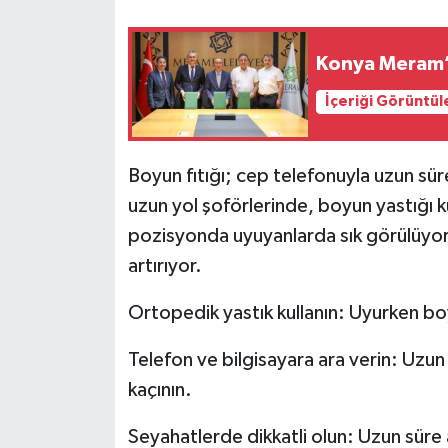
Konya Meram’d
İçeriği Görüntül
Boyun fıtığı; cep telefonuyla uzun sür
uzun yol şoförlerinde, boyun yastığı k
pozisyonda uyuyanlarda sık görülüyor. 
artırıyor.
Ortopedik yastık kullanın: Uyurken b
Telefon ve bilgisayara ara verin: Uz
kaçının.
Seyahatlerde dikkatli olun: Uzun süre