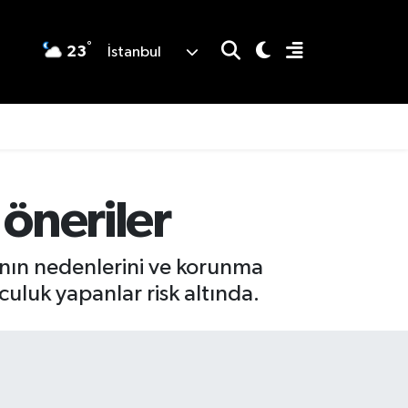
°
23
İstanbul
öneriler
ının nedenlerini ve korunma
lculuk yapanlar risk altında.