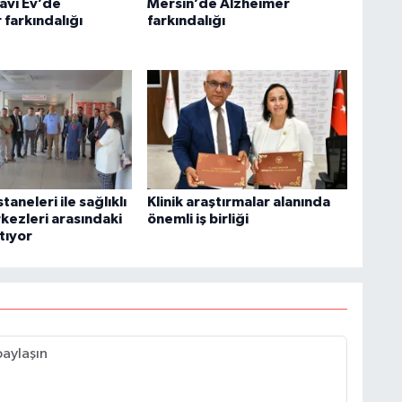
avi Ev’de
Mersin’de Alzheimer
 farkındalığı
farkındalığı
taneleri ile sağlıklı
Klinik araştırmalar alanında
kezleri arasındaki
önemli iş birliği
rtıyor