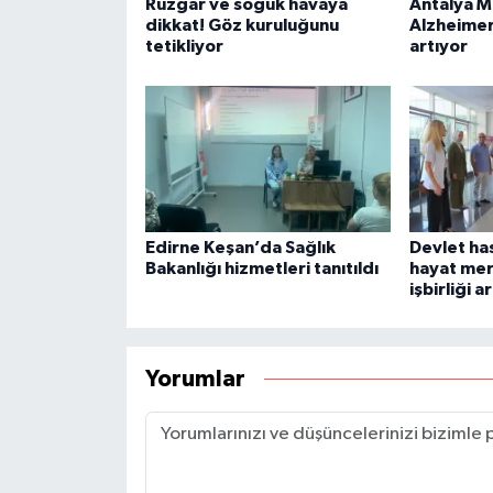
Rüzgar ve soğuk havaya
Antalya M
dikkat! Göz kuruluğunu
Alzheimer
tetikliyor
artıyor
Edirne Keşan’da Sağlık
Devlet has
Bakanlığı hizmetleri tanıtıldı
hayat mer
işbirliği a
Yorumlar