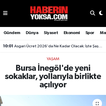
Dünya
Hava Durumu
Eğitim
Trafik Durumu
Gündem
Dünya
Siyaset
Ekonomi
Spor
Ma
Ekonomi
Süper Lig Puan Durumu ve Fikstür
10:01
Asgari Ücret 2026'da Ne Kadar Olacak: İşte Şaşırtan Rakam
Emlak
Tüm Manşetler
YAŞAM
Bursa İnegöl'de yeni
Genel
Son Dakika Haberleri
sokaklar, yollarıyla birlikte
Gündem
Haber Arşivi
açılıyor
Magazin
Otomobil