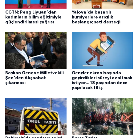
CGTN: Peng Liyuan'dan
Yalova'da başarılı
kadınların bilim eğitimiyle
kursiyerlere arıcılık
güçlendirilmesi çağrısı
başlangıç seti desteği
Başkan Genç ve Milletvekili
Gençler ekran başında
Şen'den Akçaabat
geçirdikleri süreyi azaltmak
çıkarması
istiyor... 18 yaşından önce
yapılacak 18 iş