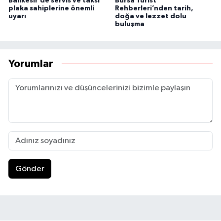
Balıkesir’de servis ve taksi
Bursa Turist
plaka sahiplerine önemli
Rehberleri’nden tarih,
uyarı
doğa ve lezzet dolu
buluşma
Yorumlar
Gönder