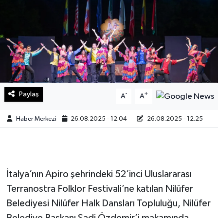
Sağlık
Teknoloji
Yaşam
Paylaş
-
+
A
A
Haber Merkezi
26.08.2025 - 12:04
26.08.2025 - 12:25
İtalya’nın Apiro şehrindeki 52’inci Uluslararası
Terranostra Folklor Festivali’ne katılan Nilüfer
Belediyesi Nilüfer Halk Dansları Topluluğu, Nilüfer
Belediye Başkanı Şadi Özdemir’i makamında