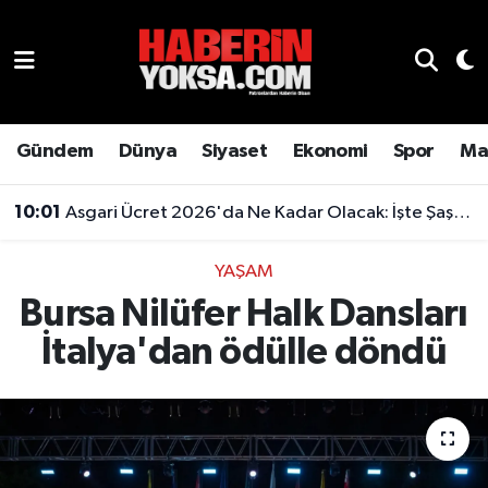
Dünya
Hava Durumu
Eğitim
Trafik Durumu
Gündem
Dünya
Siyaset
Ekonomi
Spor
Ma
Ekonomi
Süper Lig Puan Durumu ve Fikstür
10:01
Asgari Ücret 2026'da Ne Kadar Olacak: İşte Şaşırtan Rakam
Emlak
Tüm Manşetler
YAŞAM
Bursa Nilüfer Halk Dansları
Genel
Son Dakika Haberleri
İtalya'dan ödülle döndü
Gündem
Haber Arşivi
Magazin
Otomobil