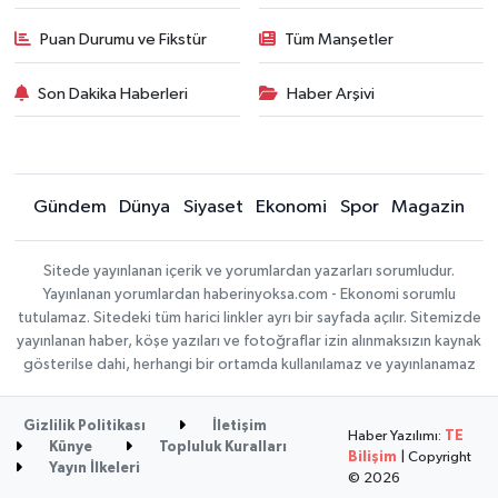
Puan Durumu ve Fikstür
Tüm Manşetler
Son Dakika Haberleri
Haber Arşivi
Gündem
Dünya
Siyaset
Ekonomi
Spor
Magazin
Sitede yayınlanan içerik ve yorumlardan yazarları sorumludur.
Yayınlanan yorumlardan haberinyoksa.com - Ekonomi sorumlu
tutulamaz. Sitedeki tüm harici linkler ayrı bir sayfada açılır. Sitemizde
yayınlanan haber, köşe yazıları ve fotoğraflar izin alınmaksızın kaynak
gösterilse dahi, herhangi bir ortamda kullanılamaz ve yayınlanamaz
Gizlilik Politikası
İletişim
Haber Yazılımı:
TE
Künye
Topluluk Kuralları
Bilişim
| Copyright
Yayın İlkeleri
© 2026