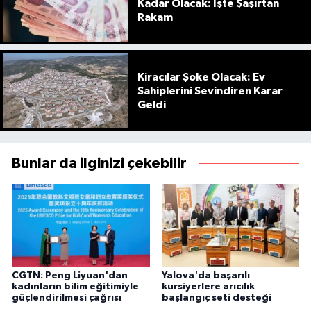
Kadar Olacak: İşte Şaşırtan
Rakam
Kiracılar Şoke Olacak: Ev
Sahiplerini Sevindiren Karar
Geldi
Bunlar da ilginizi çekebilir
CGTN: Peng Liyuan'dan
Yalova'da başarılı
kadınların bilim eğitimiyle
kursiyerlere arıcılık
güçlendirilmesi çağrısı
başlangıç seti desteği