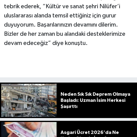
tebrik ederek, “Kültür ve sanat şehri Nilüfer’i
uluslararası alanda temsil ettiğiniz için gurur
duyuyorum. Başarılarınızın devamını dilerim.
Bizler de her zaman bu alandaki desteklerimize
devam edeceğiz” diye konuştu.
Neden Sık Sık Deprem Olmaya
Başladı: Uzman İsim Herkesi
Şaşırttı
Asgari Ücret 2026'da Ne