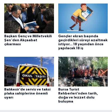
Başkan Genç ve Milletvekili
Gençler ekran başında
Şen'den Akçaabat
geçirdikleri süreyi azaltmak
çıkarması
istiyor... 18 yaşından önce
yapılacak 18 iş
Balıkesir’de servis ve taksi
Bursa Turist
plaka sahiplerine önemli
Rehberleri’nden tarih,
uyarı
doğa ve lezzet dolu
buluşma