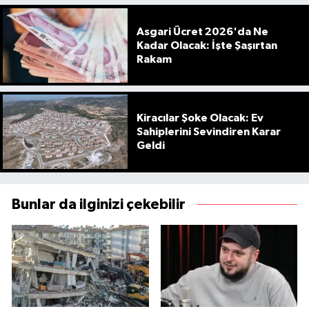
Asgari Ücret 2026'da Ne
Kadar Olacak: İşte Şaşırtan
Rakam
Kiracılar Şoke Olacak: Ev
Sahiplerini Sevindiren Karar
Geldi
Bunlar da ilginizi çekebilir