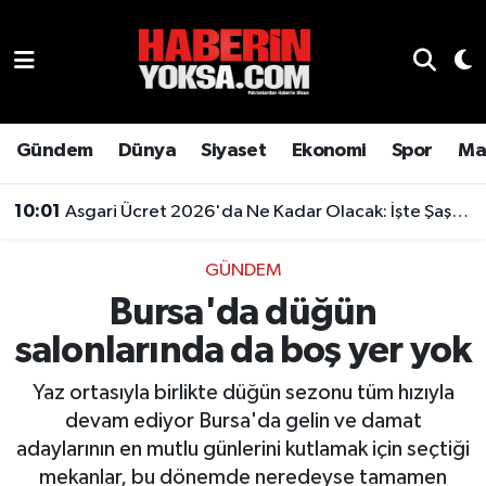
Dünya
Hava Durumu
Eğitim
Trafik Durumu
Gündem
Dünya
Siyaset
Ekonomi
Spor
Ma
Ekonomi
Süper Lig Puan Durumu ve Fikstür
10:01
Asgari Ücret 2026'da Ne Kadar Olacak: İşte Şaşırtan Rakam
Emlak
Tüm Manşetler
GÜNDEM
Bursa'da düğün
Genel
Son Dakika Haberleri
salonlarında da boş yer yok
Gündem
Haber Arşivi
Yaz ortasıyla birlikte düğün sezonu tüm hızıyla
Magazin
devam ediyor Bursa'da gelin ve damat
adaylarının en mutlu günlerini kutlamak için seçtiği
Otomobil
mekanlar, bu dönemde neredeyse tamamen