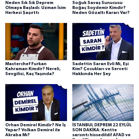
Neden Sık Sık Deprem
Soğuk Savaş Sunucusu
Olmaya Başladı: Uzman İsim
Boğaç Soydemir Kimdir?
Herkesi Şaşırttı
Neden Gözaltı Kararı Var?
Masterchef Furkan
Sadettin Saran Evli Mi, Eşi
Kahraman Kimdir? Nereli,
Kim? Çocukları ve Serveti
Sevgilisi, Kaç Yaşında?
Hakkında Her Şey
Orhan Demirel Kimdir? Ne İş
İSTANBUL DEPREM 22 EYLÜL
Yapar? Volkan Demirel ile
SON DAKİKA: Kentte
Akraba Mı?
sarsıntı hissedildi! AFAD ve