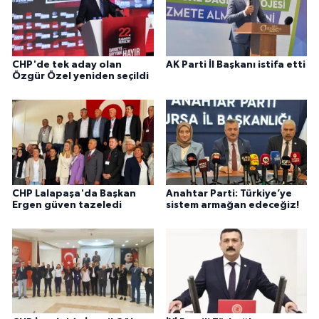
CHP'de tek aday olan
AK Parti İl Başkanı istifa etti
Özgür Özel yeniden seçildi
CHP Lalapaşa'da Başkan
Anahtar Parti: Türkiye’ye
Ergen güven tazeledi
sistem armağan edeceğiz!