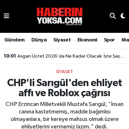
Dünya
Hava Durumu
Eğitim
Trafik Durumu
Gündem
Dünya
Siyaset
Ekonomi
Spor
Ma
Ekonomi
Süper Lig Puan Durumu ve Fikstür
10:01
Asgari Ücret 2026'da Ne Kadar Olacak: İşte Şaşırtan Rakam
Emlak
Tüm Manşetler
SIYASET
CHP'li Sarıgül'den ehliyet
Genel
Son Dakika Haberleri
affı ve Roblox çağrısı
Gündem
Haber Arşivi
CHP Erzincan Milletvekili Mustafa Sarıgül, "İnsan
Magazin
canına kastetmemiş, madde bağımlısı
olmayanlara, bir kereye mahsus olmak üzere
Otomobil
ehliyetlerini vermemiz lazım." dedi.