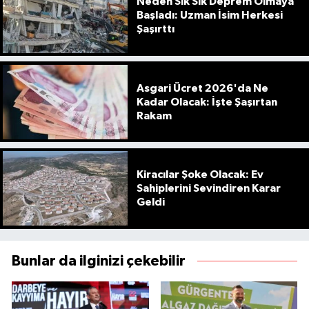
Neden Sık Sık Deprem Olmaya
Başladı: Uzman İsim Herkesi
Şaşırttı
Asgari Ücret 2026'da Ne
Kadar Olacak: İşte Şaşırtan
Rakam
Kiracılar Şoke Olacak: Ev
Sahiplerini Sevindiren Karar
Geldi
Bunlar da ilginizi çekebilir