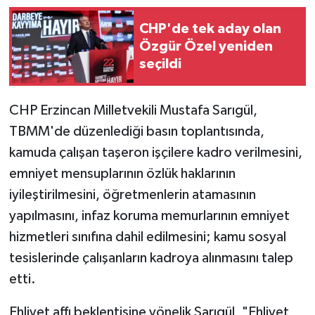
CHP'de tek aday olan
Özgür Özel yeniden
seçildi
CHP Erzincan Milletvekili Mustafa Sarıgül,
TBMM'de düzenlediği basın toplantısında,
kamuda çalışan taşeron işçilere kadro verilmesini,
emniyet mensuplarının özlük haklarının
iyileştirilmesini, öğretmenlerin atamasının
yapılmasını, infaz koruma memurlarının emniyet
hizmetleri sınıfına dahil edilmesini; kamu sosyal
tesislerinde çalışanların kadroya alınmasını talep
etti.
Ehliyet affı beklentisine yönelik Sarıgül, "Ehliyet