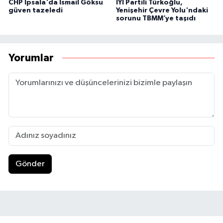
CHP İpsala'da İsmail Göksu
İYİ Partili Türkoğlu,
güven tazeledi
Yenişehir Çevre Yolu'ndaki
sorunu TBMM’ye taşıdı
Yorumlar
Gönder