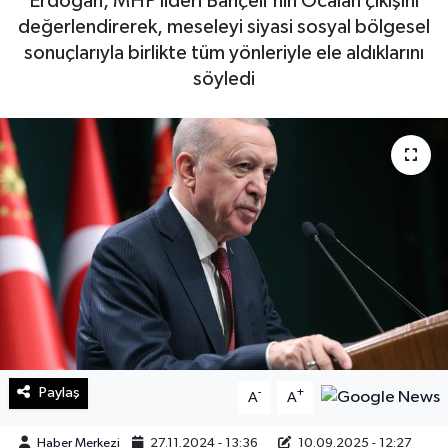
Erdoğan, MHP lideri Bahçeli'nin Öcalan çıkışını
değerlendirerek, meseleyi siyasi sosyal bölgesel
Sağlık
sonuçlarıyla birlikte tüm yönleriyle ele aldıklarını
söyledi
Teknoloji
Yaşam
Paylaş
-
+
A
A
Haber Merkezi
27.11.2024 - 13:36
10.09.2025 - 12:27