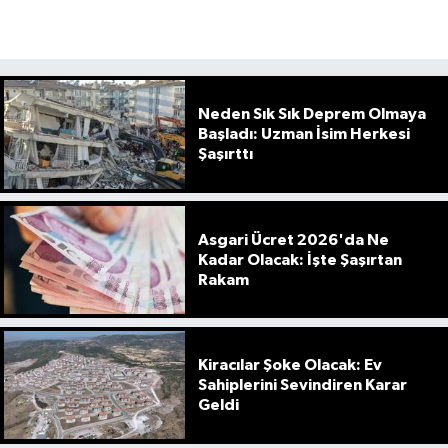
Neden Sık Sık Deprem Olmaya
Başladı: Uzman İsim Herkesi
Şaşırttı
Asgari Ücret 2026'da Ne
Kadar Olacak: İşte Şaşırtan
Rakam
Kiracılar Şoke Olacak: Ev
Sahiplerini Sevindiren Karar
Geldi