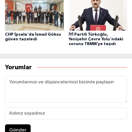
CHP İpsala'da İsmail Göksu
İYİ Partili Türkoğlu,
güven tazeledi
Yenişehir Çevre Yolu'ndaki
sorunu TBMM’ye taşıdı
Yorumlar
Gönder