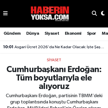
Dünya
Hava Durumu
Eğitim
Trafik Durumu
Gündem
Dünya
Siyaset
Ekonomi
Spor
Ma
Ekonomi
Süper Lig Puan Durumu ve Fikstür
10:01
Asgari Ücret 2026'da Ne Kadar Olacak: İşte Şaşırtan Rakam
Emlak
Tüm Manşetler
SIYASET
Cumhurbaşkanı Erdoğan:
Genel
Son Dakika Haberleri
Tüm boyutlarıyla ele
Gündem
Haber Arşivi
alıyoruz
Magazin
Cumhurbaşkanı Erdoğan, partisinin TBMM'deki
grup toplantısında konuştu Cumhurbaşkanı
Otomobil