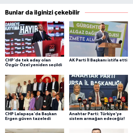
Bunlar da ilginizi çekebilir
CHP'de tek aday olan
AK Parti İl Başkanı istifa etti
Özgür Özel yeniden seçildi
CHP Lalapaşa'da Başkan
Anahtar Parti: Türkiye’ye
Ergen güven tazeledi
sistem armağan edeceğiz!