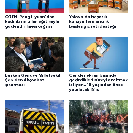
CGTN: Peng Liyuan'dan
Yalova'da başarılı
kadınların bilim eğitimiyle
kursiyerlere arıcılık
güçlendirilmesi çağrısı
başlangıç seti desteği
Başkan Genç ve Milletvekili
Gençler ekran başında
Şen'den Akçaabat
geçirdikleri süreyi azaltmak
çıkarması
istiyor... 18 yaşından önce
yapılacak 18 iş