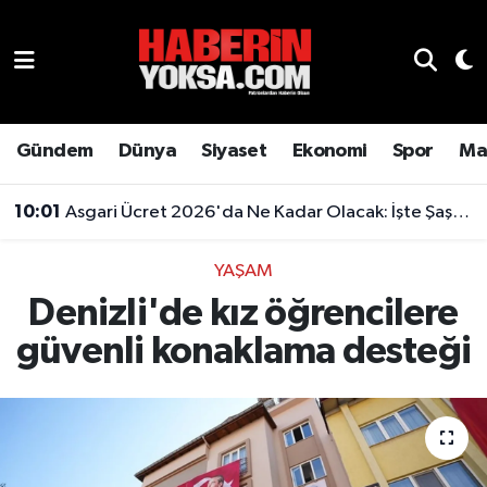
Dünya
Hava Durumu
Eğitim
Trafik Durumu
Gündem
Dünya
Siyaset
Ekonomi
Spor
Ma
Ekonomi
Süper Lig Puan Durumu ve Fikstür
10:01
Asgari Ücret 2026'da Ne Kadar Olacak: İşte Şaşırtan Rakam
Emlak
Tüm Manşetler
YAŞAM
Denizli'de kız öğrencilere
Genel
Son Dakika Haberleri
güvenli konaklama desteği
Gündem
Haber Arşivi
Magazin
Otomobil