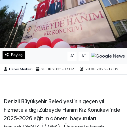
Sağlık
Teknoloji
Yaşam
Paylaş
-
+
A
A
Haber Merkezi
28.08.2025 - 17:02
28.08.2025 - 17:05
Denizli Büyükşehir Belediyesi’nin geçen yıl
hizmete aldığı Zübeyde Hanım Kız Konukevi’nde
2025-2026 eğitim dönemi başvuruları
başladı.DENİZLİ (İGFA) - Üniversite tercih