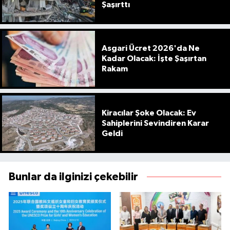
Şaşırttı
Asgari Ücret 2026'da Ne
Kadar Olacak: İşte Şaşırtan
Rakam
Kiracılar Şoke Olacak: Ev
Sahiplerini Sevindiren Karar
Geldi
Bunlar da ilginizi çekebilir