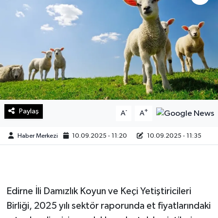
Sağlık
Teknoloji
Yaşam
Paylaş
-
+
A
A
Haber Merkezi
10.09.2025 - 11:20
10.09.2025 - 11:35
Edirne İli Damızlık Koyun ve Keçi Yetiştiricileri
Birliği, 2025 yılı sektör raporunda et fiyatlarındaki