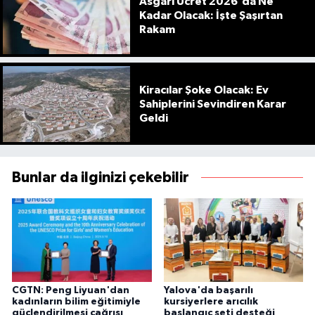
Asgari Ücret 2026'da Ne
Kadar Olacak: İşte Şaşırtan
Rakam
Kiracılar Şoke Olacak: Ev
Sahiplerini Sevindiren Karar
Geldi
Bunlar da ilginizi çekebilir
CGTN: Peng Liyuan'dan
Yalova'da başarılı
kadınların bilim eğitimiyle
kursiyerlere arıcılık
güçlendirilmesi çağrısı
başlangıç seti desteği