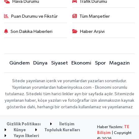
Hava Durumu
Trafik Durumu
Puan Durumu ve Fikstür
Tüm Manşetler
Son Dakika Haberleri
Haber Arşivi
Gündem
Dünya
Siyaset
Ekonomi
Spor
Magazin
Sitede yayınlanan içerik ve yorumlardan yazarları sorumludur.
Yayınlanan yorumlardan haberinyoksa.com - Ekonomi sorumlu
tutulamaz. Sitedeki tüm harici linkler ayrı bir sayfada açılır. Sitemizde
yayınlanan haber, köşe yazıları ve fotoğraflar izin alınmaksızın kaynak
gösterilse dahi, herhangi bir ortamda kullanılamaz ve yayınlanamaz
Gizlilik Politikası
İletişim
Haber Yazılımı:
TE
Künye
Topluluk Kuralları
Bilişim
| Copyright
Yayın İlkeleri
© 2026