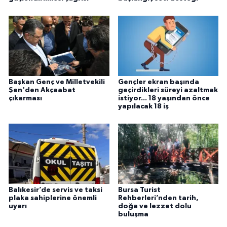
Başkan Genç ve Milletvekili
Gençler ekran başında
Şen'den Akçaabat
geçirdikleri süreyi azaltmak
çıkarması
istiyor... 18 yaşından önce
yapılacak 18 iş
Balıkesir’de servis ve taksi
Bursa Turist
plaka sahiplerine önemli
Rehberleri’nden tarih,
uyarı
doğa ve lezzet dolu
buluşma