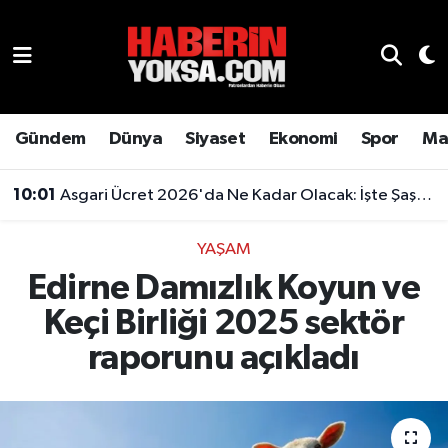
Dünya
Hava Durumu
Eğitim
Trafik Durumu
Gündem
Dünya
Siyaset
Ekonomi
Spor
Ma
Ekonomi
Süper Lig Puan Durumu ve Fikstür
10:01
Asgari Ücret 2026'da Ne Kadar Olacak: İşte Şaşırtan Rakam
Emlak
Tüm Manşetler
YAŞAM
Edirne Damızlık Koyun ve
Genel
Son Dakika Haberleri
Keçi Birliği 2025 sektör
Gündem
Haber Arşivi
raporunu açıkladı
Magazin
Otomobil