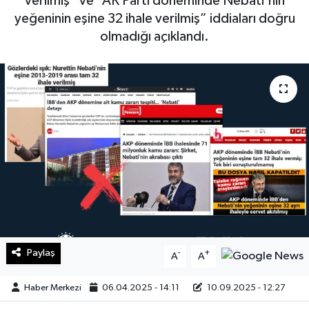
verilmiş” ve “AK Parti döneminde Nebati'nin
yeğeninin eşine 32 ihale verilmiş” iddiaları doğru
Sağlık
olmadığı açıklandı.
Teknoloji
Yaşam
Paylaş
-
+
A
A
Haber Merkezi
06.04.2025 - 14:11
10.09.2025 - 12:27