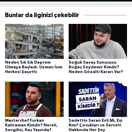
Bunlar da ilginizi çekebilir
Neden Sık Sık Deprem
Soğuk Savaş Sunucusu
Olmaya Başladı: Uzman İsim
Boğaç Soydemir Kimdir?
Herkesi Şaşırttı
Neden Gözaltı Kararı Var?
Masterchef Furkan
Sadettin Saran Evli Mi, Eşi
Kahraman Kimdir? Nereli,
Kim? Çocukları ve Serveti
Sevgilisi, Kaç Yaşında?
Hakkında Her Şey