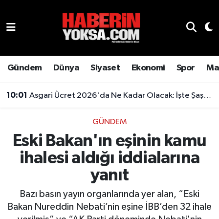
Dünya
Hava Durumu
Eğitim
Trafik Durumu
Gündem
Dünya
Siyaset
Ekonomi
Spor
Ma
Ekonomi
Süper Lig Puan Durumu ve Fikstür
10:01
Asgari Ücret 2026'da Ne Kadar Olacak: İşte Şaşırtan Rakam
Emlak
Tüm Manşetler
GÜNDEM
Eski Bakan'ın eşinin kamu
Genel
Son Dakika Haberleri
ihalesi aldığı iddialarına
Gündem
Haber Arşivi
yanıt
Magazin
Bazı basın yayın organlarında yer alan, “Eski
Bakan Nureddin Nebati’nin eşine İBB’den 32 ihale
Otomobil