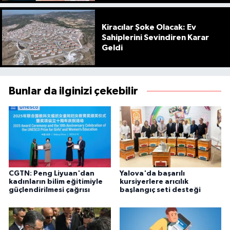
Kiracılar Şoke Olacak: Ev
Sahiplerini Sevindiren Karar
Geldi
Bunlar da ilginizi çekebilir
CGTN: Peng Liyuan'dan
Yalova'da başarılı
kadınların bilim eğitimiyle
kursiyerlere arıcılık
güçlendirilmesi çağrısı
başlangıç seti desteği