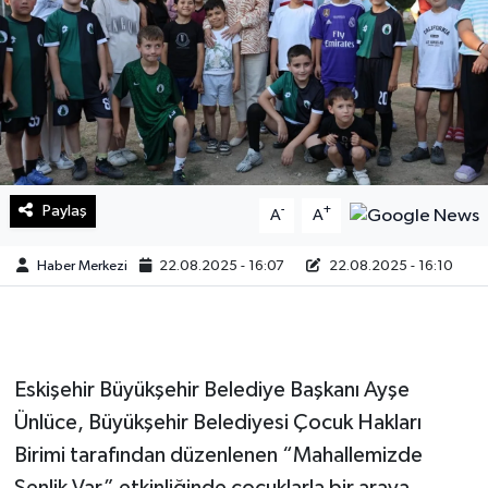
Sağlık
Teknoloji
Yaşam
Paylaş
-
+
A
A
Haber Merkezi
22.08.2025 - 16:07
22.08.2025 - 16:10
Eskişehir Büyükşehir Belediye Başkanı Ayşe
Ünlüce, Büyükşehir Belediyesi Çocuk Hakları
Birimi tarafından düzenlenen “Mahallemizde
Şenlik Var” etkinliğinde çocuklarla bir araya