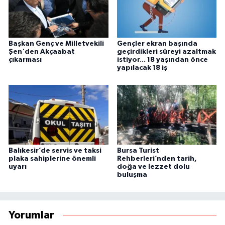
Başkan Genç ve Milletvekili
Gençler ekran başında
Şen'den Akçaabat
geçirdikleri süreyi azaltmak
çıkarması
istiyor... 18 yaşından önce
yapılacak 18 iş
Balıkesir’de servis ve taksi
Bursa Turist
plaka sahiplerine önemli
Rehberleri’nden tarih,
uyarı
doğa ve lezzet dolu
buluşma
Yorumlar