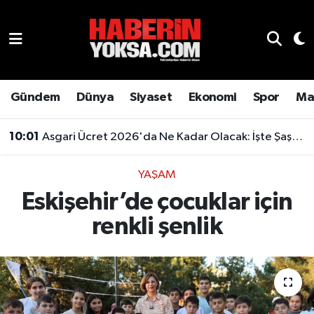
Dünya
Hava Durumu
Eğitim
Trafik Durumu
Gündem
Dünya
Siyaset
Ekonomi
Spor
Ma
Ekonomi
Süper Lig Puan Durumu ve Fikstür
10:01
Asgari Ücret 2026'da Ne Kadar Olacak: İşte Şaşırtan Rakam
Emlak
Tüm Manşetler
YAŞAM
Eskişehir’de çocuklar için
Genel
Son Dakika Haberleri
renkli şenlik
Gündem
Haber Arşivi
Magazin
Otomobil