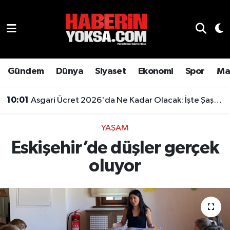
Dünya
Hava Durumu
Eğitim
Trafik Durumu
Gündem
Dünya
Siyaset
Ekonomi
Spor
Ma
Ekonomi
Süper Lig Puan Durumu ve Fikstür
10:01
Asgari Ücret 2026'da Ne Kadar Olacak: İşte Şaşırtan Rakam
Emlak
Tüm Manşetler
YAŞAM
Eskişehir’de düşler gerçek
Genel
Son Dakika Haberleri
oluyor
Gündem
Haber Arşivi
Magazin
Otomobil