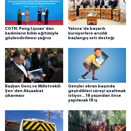
CGTN: Peng Liyuan'dan
Yalova'da başarılı
kadınların bilim eğitimiyle
kursiyerlere arıcılık
güçlendirilmesi çağrısı
başlangıç seti desteği
Başkan Genç ve Milletvekili
Gençler ekran başında
Şen'den Akçaabat
geçirdikleri süreyi azaltmak
çıkarması
istiyor... 18 yaşından önce
yapılacak 18 iş