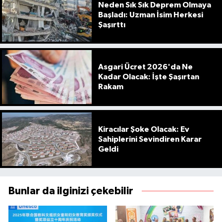
Neden Sık Sık Deprem Olmaya
Başladı: Uzman İsim Herkesi
Şaşırttı
Asgari Ücret 2026'da Ne
Kadar Olacak: İşte Şaşırtan
Rakam
Kiracılar Şoke Olacak: Ev
Sahiplerini Sevindiren Karar
Geldi
Bunlar da ilginizi çekebilir