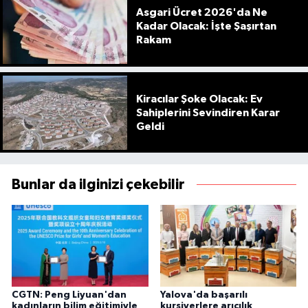
Asgari Ücret 2026'da Ne
Kadar Olacak: İşte Şaşırtan
Rakam
Kiracılar Şoke Olacak: Ev
Sahiplerini Sevindiren Karar
Geldi
Bunlar da ilginizi çekebilir
CGTN: Peng Liyuan'dan
Yalova'da başarılı
kadınların bilim eğitimiyle
kursiyerlere arıcılık