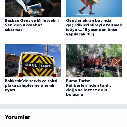
Başkan Genç ve Milletvekili
Gençler ekran başında
Şen'den Akçaabat
geçirdikleri süreyi azaltmak
çıkarması
istiyor... 18 yaşından önce
yapılacak 18 iş
Balıkesir’de servis ve taksi
Bursa Turist
plaka sahiplerine önemli
Rehberleri’nden tarih,
uyarı
doğa ve lezzet dolu
buluşma
Yorumlar