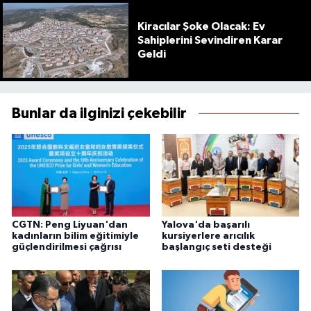
Kiracılar Şoke Olacak: Ev
Sahiplerini Sevindiren Karar
Geldi
Bunlar da ilginizi çekebilir
CGTN: Peng Liyuan'dan
Yalova'da başarılı
kadınların bilim eğitimiyle
kursiyerlere arıcılık
güçlendirilmesi çağrısı
başlangıç seti desteği