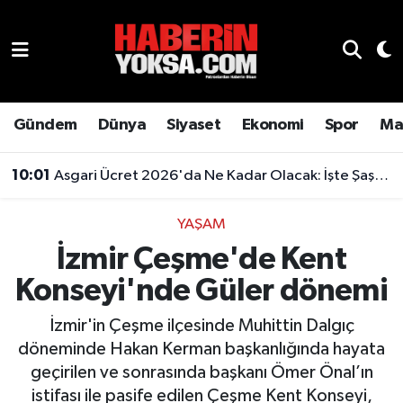
Dünya
Hava Durumu
Eğitim
Trafik Durumu
Gündem
Dünya
Siyaset
Ekonomi
Spor
Ma
Ekonomi
Süper Lig Puan Durumu ve Fikstür
10:01
Asgari Ücret 2026'da Ne Kadar Olacak: İşte Şaşırtan Rakam
Emlak
Tüm Manşetler
YAŞAM
İzmir Çeşme'de Kent
Genel
Son Dakika Haberleri
Konseyi'nde Güler dönemi
Gündem
Haber Arşivi
İzmir'in Çeşme ilçesinde Muhittin Dalgıç
Magazin
döneminde Hakan Kerman başkanlığında hayata
geçirilen ve sonrasında başkanı Ömer Önal’ın
Otomobil
istifası ile pasife edilen Çeşme Kent Konseyi,