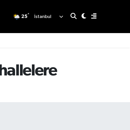
°
25
İstanbul
hallelere