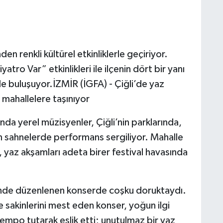
den renkli kültürel etkinliklerle geçiriyor.
ro Var” etkinlikleri ile ilçenin dört bir yanı
le buluşuyor.İZMİR (İGFA) - Çiğli’de yaz
 mahallelere taşınıyor
da yerel müzisyenler, Çiğli’nin parklarında,
n sahnelerde performans sergiliyor. Mahalle
, yaz akşamları adeta birer festival havasında
’nde düzenlenen konserde coşku doruktaydı.
 sakinlerini mest eden konser, yoğun ilgi
empo tutarak eşlik etti; unutulmaz bir yaz