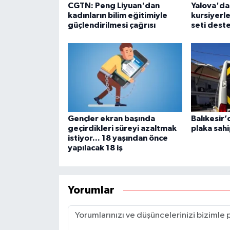
CGTN: Peng Liyuan'dan
Yalova'da 
kadınların bilim eğitimiyle
kursiyerle
güçlendirilmesi çağrısı
seti dest
Gençler ekran başında
Balıkesir’
geçirdikleri süreyi azaltmak
plaka sahi
istiyor... 18 yaşından önce
yapılacak 18 iş
Yorumlar