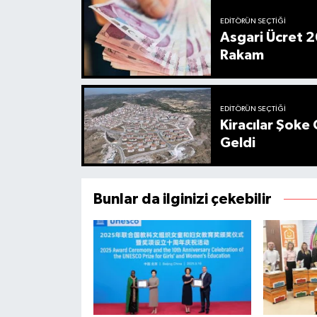
EDITÖRÜN SEÇTIĞI
Asgari Ücret 2
Rakam
EDITÖRÜN SEÇTIĞI
Kiracılar Şoke 
Geldi
Bunlar da ilginizi çekebilir