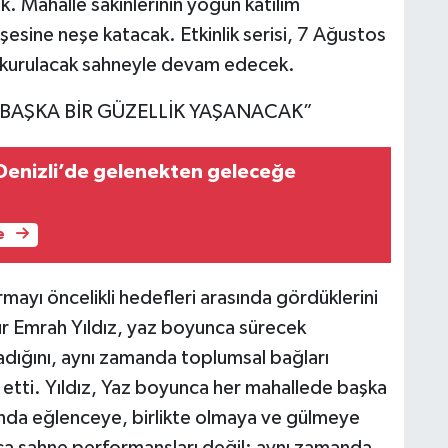
. Mahalle sakinlerinin yoğun katılım
esine neşe katacak. Etkinlik serisi, 7 Ağustos
 kurulacak sahneyle devam edecek.
 BAŞKA BİR GÜZELLİK YAŞANACAK”
ü Denizli’de gelenekten geleceğe
e
mayı öncelikli hedefleri arasında gördüklerini
ur Emrah Yıldız, yaz boyunca sürecek
madığını, aynı zamanda toplumsal bağları
 etti. Yıldız, Yaz boyunca her mahallede başka
rında eğlenceye, birlikte olmaya ve gülmeye
ca sahne performansları değil; aynı zamanda