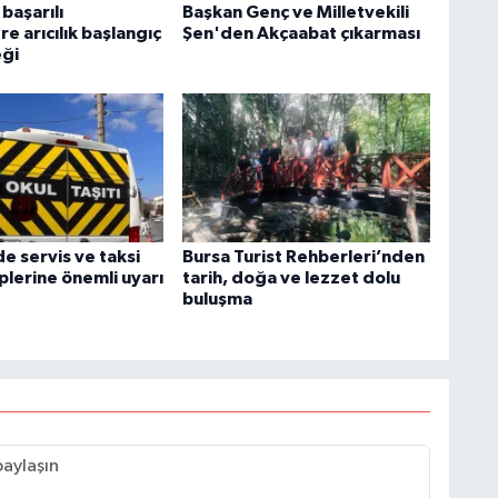
başarılı
Başkan Genç ve Milletvekili
re arıcılık başlangıç
Şen'den Akçaabat çıkarması
eği
de servis ve taksi
Bursa Turist Rehberleri’nden
plerine önemli uyarı
tarih, doğa ve lezzet dolu
buluşma