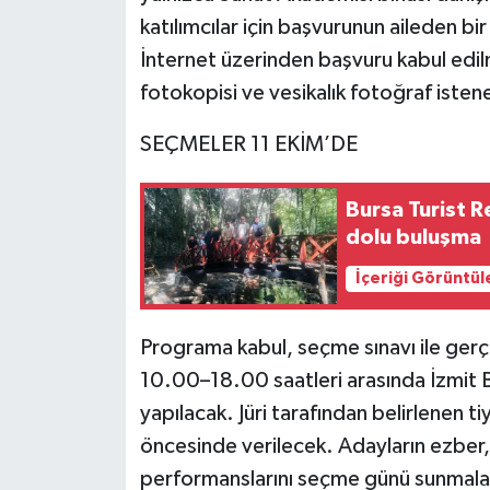
katılımcılar için başvurunun aileden bir
İnternet üzerinden başvuru kabul edil
fotokopisi ve vesikalık fotoğraf isten
SEÇMELER 11 EKİM’DE
Bursa Turist R
dolu buluşma
İçeriği Görüntül
Programa kabul, seçme sınavı ile ger
10.00–18.00 saatleri arasında İzmit 
yapılacak. Jüri tarafından belirlenen t
öncesinde verilecek. Adayların ezber, 
performanslarını seçme günü sunmala