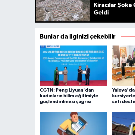
Kiracılar Şoke 
Geldi
Bunlar da ilginizi çekebilir
CGTN: Peng Liyuan'dan
Yalova'da 
kadınların bilim eğitimiyle
kursiyerle
güçlendirilmesi çağrısı
seti dest