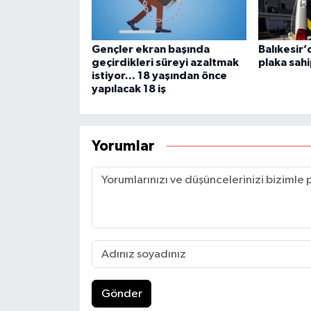
Gençler ekran başında
Balıkesir’
geçirdikleri süreyi azaltmak
plaka sahi
istiyor... 18 yaşından önce
yapılacak 18 iş
Yorumlar
Gönder