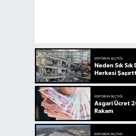
EDITÖRÜN SEÇTIĞI
Neden Sık Sık
Herkesi Şaşırtt
EDITÖRÜN SEÇTIĞI
Asgari Ücret 2
Rakam
EDITÖRÜN SEÇTIĞI