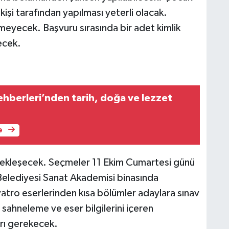
 kişi tarafından yapılması yeterli olacak.
meyecek. Başvuru sırasında bir adet kimlik
ecek.
ehberleri’nden tarih, doğa ve lezzet
e
çekleşecek. Seçmeler 11 Ekim Cumartesi günü
Belediyesi Sanat Akademisi binasında
iyatro eserlerinden kısa bölümler adaylara sınav
sahneleme ve eser bilgilerini içeren
rı gerekecek.