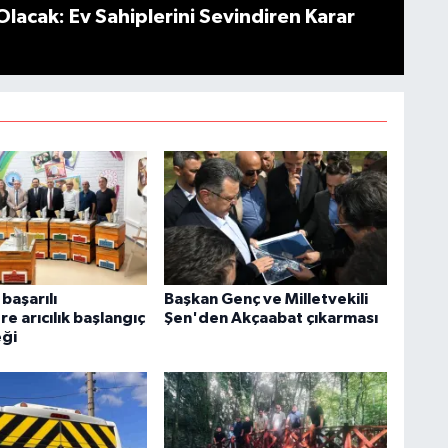
Olacak: Ev Sahiplerini Sevindiren Karar
başarılı
Başkan Genç ve Milletvekili
re arıcılık başlangıç
Şen'den Akçaabat çıkarması
eği