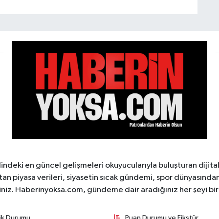
ndeki en güncel gelişmeleri okuyucularıyla buluşturan dijita
tan piyasa verileri, siyasetin sıcak gündemi, spor dünyasından 
iniz. Haberinyoksa.com, gündeme dair aradığınız her şeyi birle
fik Durumu
Puan Durumu ve Fikstür