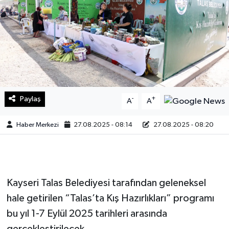
Sağlık
Teknoloji
Yaşam
Paylaş
-
+
A
A
Haber Merkezi
27.08.2025 - 08:14
27.08.2025 - 08:20
Kayseri Talas Belediyesi tarafından geleneksel
hale getirilen “Talas’ta Kış Hazırlıkları” programı
bu yıl 1-7 Eylül 2025 tarihleri arasında
gerçekleştirilecek.