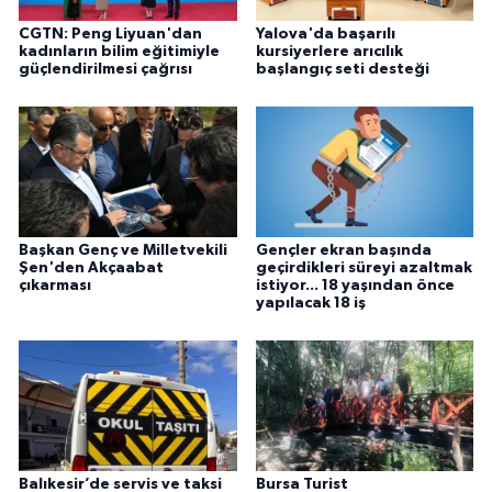
CGTN: Peng Liyuan'dan
Yalova'da başarılı
kadınların bilim eğitimiyle
kursiyerlere arıcılık
güçlendirilmesi çağrısı
başlangıç seti desteği
Başkan Genç ve Milletvekili
Gençler ekran başında
Şen'den Akçaabat
geçirdikleri süreyi azaltmak
çıkarması
istiyor... 18 yaşından önce
yapılacak 18 iş
Balıkesir’de servis ve taksi
Bursa Turist