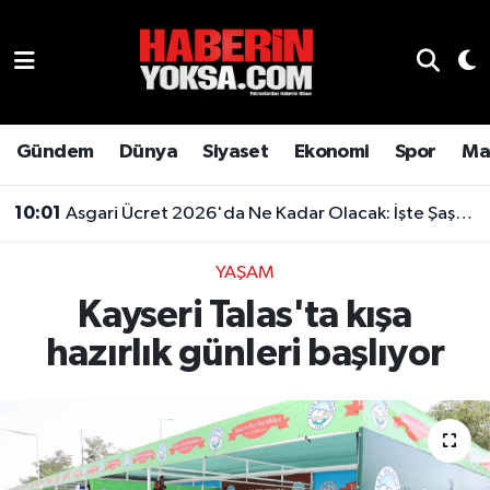
Dünya
Hava Durumu
Eğitim
Trafik Durumu
Gündem
Dünya
Siyaset
Ekonomi
Spor
Ma
Ekonomi
Süper Lig Puan Durumu ve Fikstür
10:01
Asgari Ücret 2026'da Ne Kadar Olacak: İşte Şaşırtan Rakam
Emlak
Tüm Manşetler
YAŞAM
Kayseri Talas'ta kışa
Genel
Son Dakika Haberleri
hazırlık günleri başlıyor
Gündem
Haber Arşivi
Magazin
Otomobil