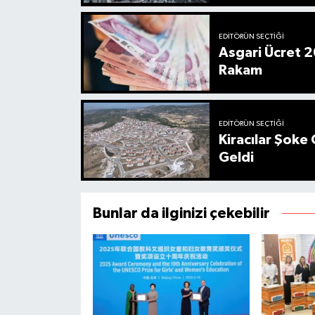
EDITÖRÜN SEÇTIĞI
Asgari Ücret 2
Rakam
EDITÖRÜN SEÇTIĞI
Kiracılar Şoke 
Geldi
Bunlar da ilginizi çekebilir