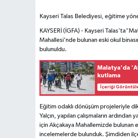
Kayseri Talas Belediyesi, eğitime yönel
KAYSERİ (İGFA) - Kayseri Talas'ta“M
Mahallesi'nde bulunan eski okul binas
bulunuldu.
Malatya'da 'Av
kutlama
İçeriği Görüntül
Eğitim odaklı dönüşüm projeleriyle di
Yalçın, yapılan çalışmaların ardından
için Akçakaya Mahallemizde bulunan e
incelemelerde bulunduk. Şimdiden ilçem