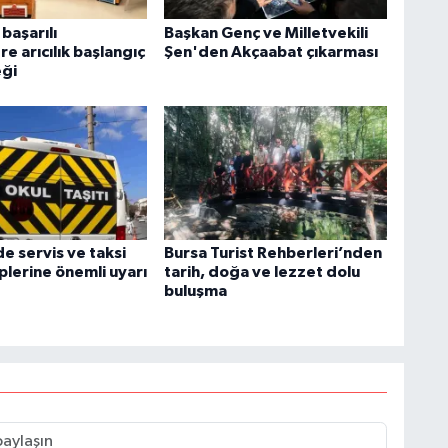
başarılı
Başkan Genç ve Milletvekili
re arıcılık başlangıç
Şen'den Akçaabat çıkarması
eği
de servis ve taksi
Bursa Turist Rehberleri’nden
plerine önemli uyarı
tarih, doğa ve lezzet dolu
buluşma