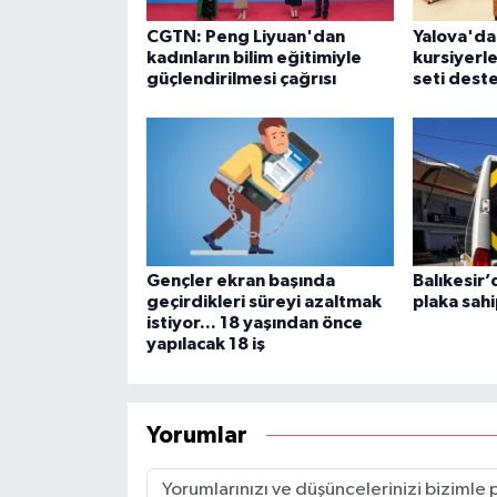
CGTN: Peng Liyuan'dan
Yalova'da 
kadınların bilim eğitimiyle
kursiyerle
güçlendirilmesi çağrısı
seti dest
Gençler ekran başında
Balıkesir’
geçirdikleri süreyi azaltmak
plaka sahi
istiyor... 18 yaşından önce
yapılacak 18 iş
Yorumlar