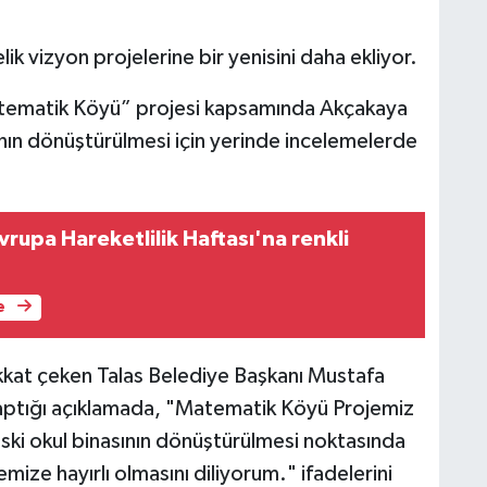
ik vizyon projelerine bir yenisini daha ekliyor.
atematik Köyü” projesi kapsamında Akçakaya
ının dönüştürülmesi için yerinde incelemelerde
rupa Hareketlilik Haftası'na renkli
e
kkat çeken Talas Belediye Başkanı Mustafa
 yaptığı açıklamada, "Matematik Köyü Projemiz
ski okul binasının dönüştürülmesi noktasında
ize hayırlı olmasını diliyorum." ifadelerini