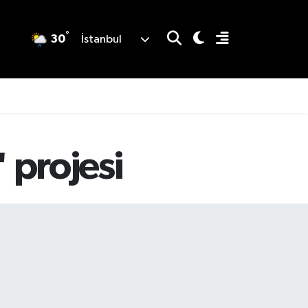
°
30
İstanbul
 projesi