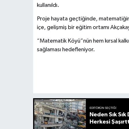
kullanıldı.
Proje hayata geçtiğinde, matematiğin
içe, gelişmiş bir eğitim ortamı Akçak
“Matematik Köyü”nün hem kırsal kalkı
sağlaması hedefleniyor.
EDITÖRÜN SEÇTIĞI
Neden Sık Sık
Herkesi Şaşırtt