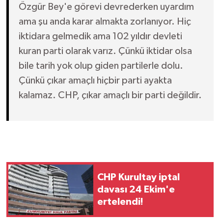
Özgür Bey'e görevi devrederken uyardım
ama şu anda karar almakta zorlanıyor. Hiç
iktidara gelmedik ama 102 yıldır devleti
kuran parti olarak varız. Çünkü iktidar olsa
bile tarih yok olup giden partilerle dolu.
Çünkü çıkar amaçlı hiçbir parti ayakta
kalamaz. CHP, çıkar amaçlı bir parti değildir.
CHP Kurultay iptal
davası 24 Ekim'e
ertelendi!