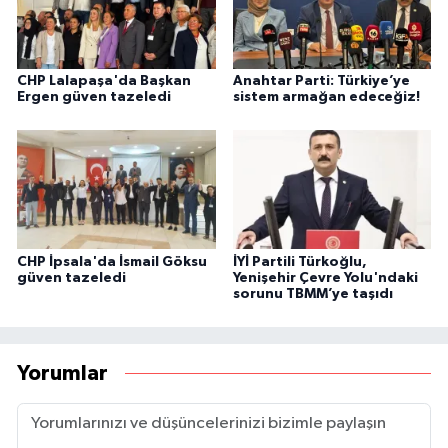
CHP Lalapaşa'da Başkan
Anahtar Parti: Türkiye’ye
Ergen güven tazeledi
sistem armağan edeceğiz!
CHP İpsala'da İsmail Göksu
İYİ Partili Türkoğlu,
güven tazeledi
Yenişehir Çevre Yolu'ndaki
sorunu TBMM’ye taşıdı
Yorumlar