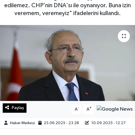
edilemez. CHP'nin DNA'sı ile oynanıyor. Buna izin
Sağlık
veremem, veremeyiz" ifadelerini kullandı.
Teknoloji
Yaşam
Paylaş
-
+
A
A
Haber Merkezi
25.06.2025 - 23:28
10.09.2025 - 12:27