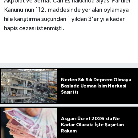
Akpolat ve Serhat Can Eş hakkında Siyasi Partiler
Kanunu'nun 112. maddesinde yer alan oylamaya
hile karıştırma suçundan 1 yıldan 3'er yıla kadar
hapis cezası istenmişti.
Neden Sık Sık Deprem Olmaya
Başladı: Uzman İsim Herkesi
Şaşırttı
Asgari Ücret 2026'da Ne
Kadar Olacak: İşte Şaşırtan
Rakam