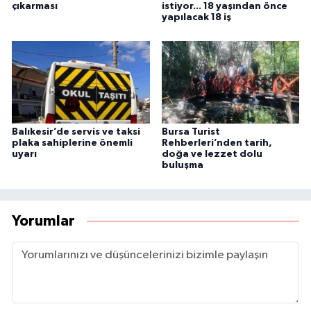
çıkarması
istiyor... 18 yaşından önce
yapılacak 18 iş
Balıkesir’de servis ve taksi
Bursa Turist
plaka sahiplerine önemli
Rehberleri’nden tarih,
uyarı
doğa ve lezzet dolu
buluşma
Yorumlar