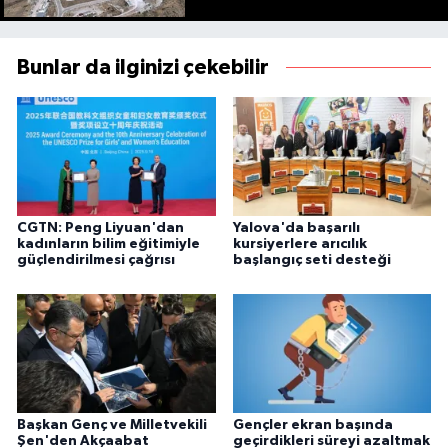
Bunlar da ilginizi çekebilir
CGTN: Peng Liyuan'dan
Yalova'da başarılı
kadınların bilim eğitimiyle
kursiyerlere arıcılık
güçlendirilmesi çağrısı
başlangıç seti desteği
Başkan Genç ve Milletvekili
Gençler ekran başında
Şen'den Akçaabat
geçirdikleri süreyi azaltmak