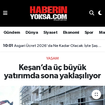
Dünya
Hava Durumu
Eğitim
Trafik Durumu
Gündem
Dünya
Siyaset
Ekonomi
Spor
Ma
Ekonomi
Süper Lig Puan Durumu ve Fikstür
10:01
Asgari Ücret 2026'da Ne Kadar Olacak: İşte Şaşırtan Rakam
Emlak
Tüm Manşetler
YAŞAM
Keşan’da üç büyük
Genel
Son Dakika Haberleri
yatırımda sona yaklaşılıyor
Gündem
Haber Arşivi
Magazin
Otomobil