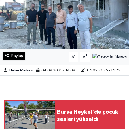
Sağlık
Teknoloji
Yaşam
Paylaş
-
+
A
A
Haber Merkezi
04.09.2025 - 14:08
04.09.2025 - 14:25
Bursa Heykel'de çocuk
sesleri yükseldi