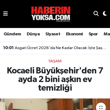
Dünya
Hava Durumu
Eğitim
Trafik Durumu
Gündem
Dünya
Siyaset
Ekonomi
Spor
Ma
Ekonomi
Süper Lig Puan Durumu ve Fikstür
10:01
Asgari Ücret 2026'da Ne Kadar Olacak: İşte Şaşırtan Rakam
Emlak
Tüm Manşetler
YAŞAM
Kocaeli Büyükşehir'den 7
Genel
Son Dakika Haberleri
ayda 2 bini aşkın ev
Gündem
Haber Arşivi
temizliği
Magazin
Otomobil