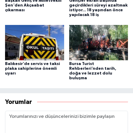
Başkan Genç ve Milletvekili
Gençler ekran başında
Şen'den Akçaabat
geçirdikleri süreyi azaltmak
çıkarması
istiyor... 18 yaşından önce
yapılacak 18 iş
Balıkesir’de servis ve taksi
Bursa Turist
plaka sahiplerine önemli
Rehberleri’nden tarih,
uyarı
doğa ve lezzet dolu
buluşma
Yorumlar