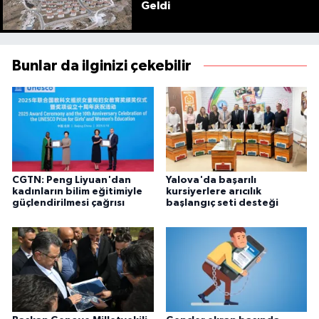
Geldi
Bunlar da ilginizi çekebilir
CGTN: Peng Liyuan'dan
Yalova'da başarılı
kadınların bilim eğitimiyle
kursiyerlere arıcılık
güçlendirilmesi çağrısı
başlangıç seti desteği