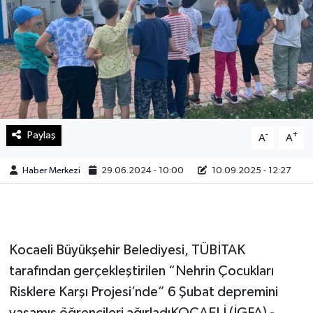
Sağlık
Teknoloji
Yaşam
Paylaş
-
+
A
A
Haber Merkezi
29.06.2024 - 10:00
10.09.2025 - 12:27
Kocaeli Büyükşehir Belediyesi, TÜBİTAK
tarafından gerçekleştirilen “Nehrin Çocukları
Risklere Karşı Projesi’nde” 6 Şubat depremini
yaşamış öğrencileri ağırladıKOCAELİ (İGFA) -