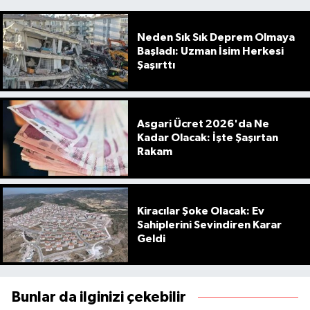
Neden Sık Sık Deprem Olmaya
Başladı: Uzman İsim Herkesi
Şaşırttı
Asgari Ücret 2026'da Ne
Kadar Olacak: İşte Şaşırtan
Rakam
Kiracılar Şoke Olacak: Ev
Sahiplerini Sevindiren Karar
Geldi
Bunlar da ilginizi çekebilir