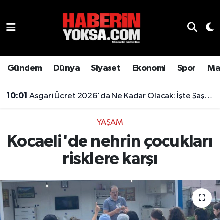
Dünya
Hava Durumu
Eğitim
Trafik Durumu
Gündem
Dünya
Siyaset
Ekonomi
Spor
Ma
Ekonomi
Süper Lig Puan Durumu ve Fikstür
10:01
Asgari Ücret 2026'da Ne Kadar Olacak: İşte Şaşırtan Rakam
Emlak
Tüm Manşetler
YAŞAM
Kocaeli'de nehrin çocukları
Genel
Son Dakika Haberleri
risklere karşı
Gündem
Haber Arşivi
Magazin
Otomobil