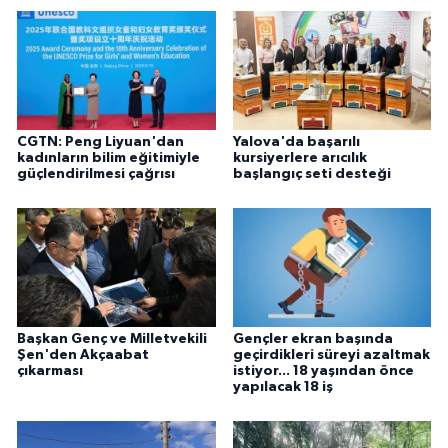
CGTN: Peng Liyuan'dan
Yalova'da başarılı
kadınların bilim eğitimiyle
kursiyerlere arıcılık
güçlendirilmesi çağrısı
başlangıç seti desteği
Başkan Genç ve Milletvekili
Gençler ekran başında
Şen'den Akçaabat
geçirdikleri süreyi azaltmak
çıkarması
istiyor... 18 yaşından önce
yapılacak 18 iş