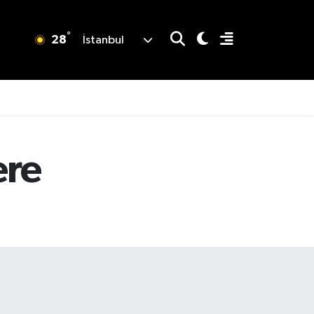
°
28
İstanbul
ere