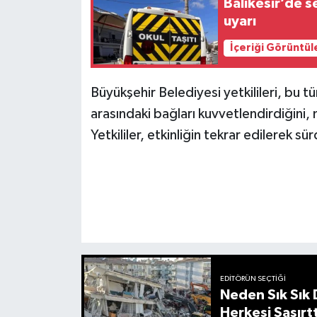
Balıkesir’de s
uyarı
İçeriği Görüntül
Büyükşehir Belediyesi yetkilileri, bu tür
arasındaki bağları kuvvetlendirdiğini, 
Yetkililer, etkinliğin tekrar edilerek sür
EDITÖRÜN SEÇTIĞI
Neden Sık Sık
Herkesi Şaşırtt