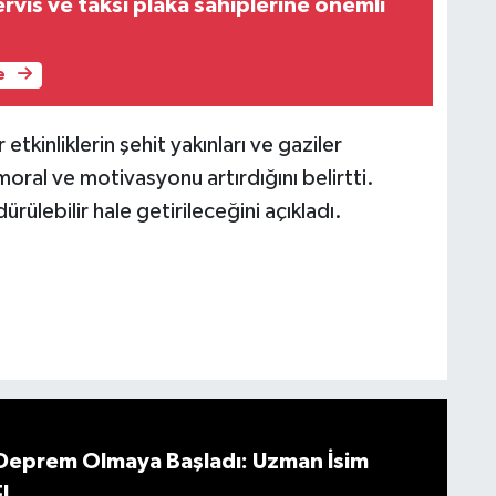
ervis ve taksi plaka sahiplerine önemli
e
 etkinliklerin şehit yakınları ve gaziler
moral ve motivasyonu artırdığını belirtti.
dürülebilir hale getirileceğini açıkladı.
 Deprem Olmaya Başladı: Uzman İsim
ı