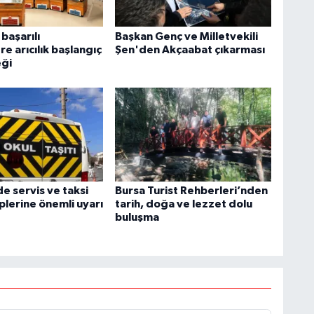
başarılı
Başkan Genç ve Milletvekili
re arıcılık başlangıç
Şen'den Akçaabat çıkarması
eği
de servis ve taksi
Bursa Turist Rehberleri’nden
plerine önemli uyarı
tarih, doğa ve lezzet dolu
buluşma