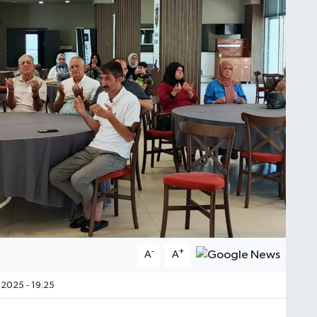
-
+
A
A
2025 - 19:25