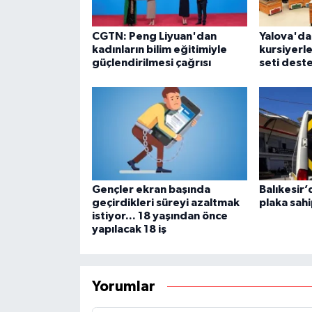
CGTN: Peng Liyuan'dan
Yalova'da 
kadınların bilim eğitimiyle
kursiyerle
güçlendirilmesi çağrısı
seti dest
Gençler ekran başında
Balıkesir’
geçirdikleri süreyi azaltmak
plaka sahi
istiyor... 18 yaşından önce
yapılacak 18 iş
Yorumlar