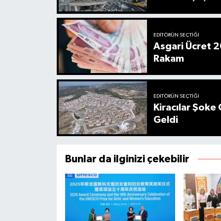
EDITÖRÜN SEÇTIĞI
Asgari Ücret 2
Rakam
EDITÖRÜN SEÇTIĞI
Kiracılar Şoke 
Geldi
Bunlar da ilginizi çekebilir