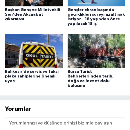
Başkan Genç ve Milletvekili
Gençler ekran başında
Şen'den Akçaabat
geçirdikleri süreyi azaltmak
çıkarması
istiyor... 18 yaşından önce
yapılacak 18 iş
Balıkesir’de servis ve taksi
Bursa Turist
plaka sahiplerine önemli
Rehberleri’nden tarih,
uyarı
doğa ve lezzet dolu
buluşma
Yorumlar