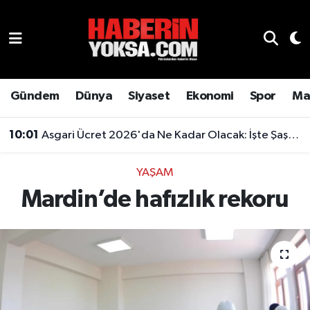
Dünya
Hava Durumu
Eğitim
Trafik Durumu
Gündem
Dünya
Siyaset
Ekonomi
Spor
Ma
Ekonomi
Süper Lig Puan Durumu ve Fikstür
10:01
Asgari Ücret 2026'da Ne Kadar Olacak: İşte Şaşırtan Rakam
Emlak
Tüm Manşetler
YAŞAM
Mardin’de hafızlık rekoru
Genel
Son Dakika Haberleri
Gündem
Haber Arşivi
Magazin
Otomobil