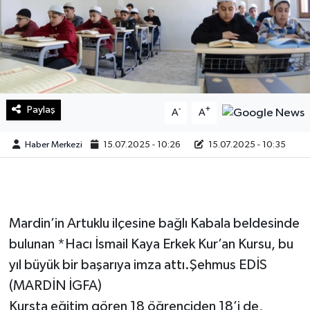
Sağlık
Teknoloji
Yaşam
Paylaş
-
+
A
A
Haber Merkezi
15.07.2025 - 10:26
15.07.2025 - 10:35
Mardin’in Artuklu ilçesine bağlı Kabala beldesinde
bulunan *Hacı İsmail Kaya Erkek Kur’an Kursu, bu
yıl büyük bir başarıya imza attı.Şehmus EDİS
(MARDİN İGFA)
Kursta eğitim gören 18 öğrenciden 18’i de,