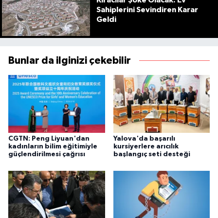
Sahiplerini Sevindiren Karar
Geldi
Bunlar da ilginizi çekebilir
CGTN: Peng Liyuan'dan
Yalova'da başarılı
kadınların bilim eğitimiyle
kursiyerlere arıcılık
güçlendirilmesi çağrısı
başlangıç seti desteği