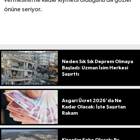
önüne seriyor.
Neden Sık Sık Deprem Olmaya
Başladı: Uzman İsim Herkesi
Şaşırttı
Asgari Ücret 2026'da Ne
Kadar Olacak: İşte Şaşırtan
Rakam
Kiracılar Şoke Olacak: Ev