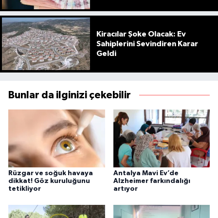
Kiracılar Şoke Olacak: Ev
Sahiplerini Sevindiren Karar
Geldi
Bunlar da ilginizi çekebilir
Rüzgar ve soğuk havaya
Antalya Mavi Ev’de
dikkat! Göz kuruluğunu
Alzheimer farkındalığı
tetikliyor
artıyor