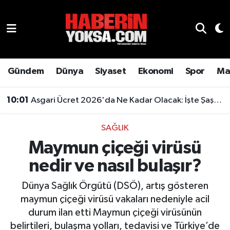
Dünya
Hava Durumu
Eğitim
Trafik Durumu
Gündem
Dünya
Siyaset
Ekonomi
Spor
Ma
Ekonomi
Süper Lig Puan Durumu ve Fikstür
10:01
Asgari Ücret 2026'da Ne Kadar Olacak: İşte Şaşırtan Rakam
Emlak
Tüm Manşetler
SAĞLIK
Maymun çiçeği virüsü
Genel
Son Dakika Haberleri
nedir ve nasıl bulaşır?
Gündem
Haber Arşivi
Dünya Sağlık Örgütü (DSÖ), artış gösteren
Magazin
maymun çiçeği virüsü vakaları nedeniyle acil
durum ilan etti Maymun çiçeği virüsünün
Otomobil
belirtileri, bulaşma yolları, tedavisi ve Türkiye’de