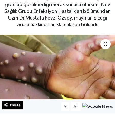
görülüp görülmediği merak konusu olurken, Nev
Sağlık
Sağlık Grubu Enfeksiyon Hastalıkları bölümünden
Uzm Dr Mustafa Fevzi Özsoy, maymun çiçeği
Teknoloji
virüsü hakkında açıklamalarda bulundu
Yaşam
Paylaş
-
+
A
A