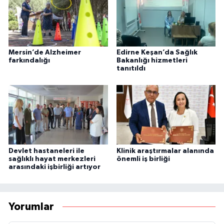
Mersin’de Alzheimer
Edirne Keşan’da Sağlık
farkındalığı
Bakanlığı hizmetleri
tanıtıldı
Devlet hastaneleri ile
Klinik araştırmalar alanında
sağlıklı hayat merkezleri
önemli iş birliği
arasındaki işbirliği artıyor
Yorumlar