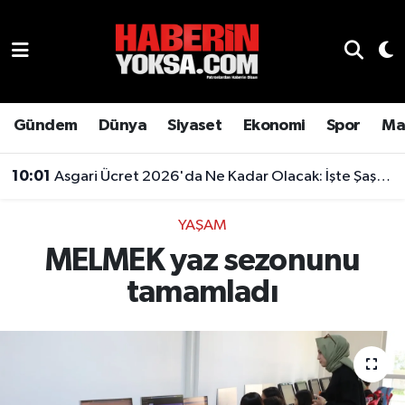
Dünya
Hava Durumu
Eğitim
Trafik Durumu
Gündem
Dünya
Siyaset
Ekonomi
Spor
Ma
Ekonomi
Süper Lig Puan Durumu ve Fikstür
10:01
Asgari Ücret 2026'da Ne Kadar Olacak: İşte Şaşırtan Rakam
Emlak
Tüm Manşetler
YAŞAM
MELMEK yaz sezonunu
Genel
Son Dakika Haberleri
tamamladı
Gündem
Haber Arşivi
Magazin
Otomobil