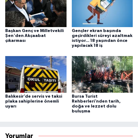
Başkan Genç ve Milletvekili
Gençler ekran başında
Şen'den Akçaabat
geçirdikleri süreyi azaltmak
çıkarması
istiyor... 18 yaşından önce
yapılacak 18 iş
Balıkesir’de servis ve taksi
Bursa Turist
plaka sahiplerine önemli
Rehberleri’nden tarih,
uyarı
doğa ve lezzet dolu
buluşma
Yorumlar