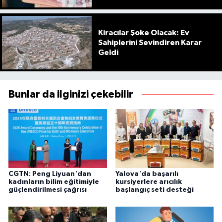
Kiracılar Şoke Olacak: Ev
Sahiplerini Sevindiren Karar
Geldi
Bunlar da ilginizi çekebilir
CGTN: Peng Liyuan'dan
Yalova'da başarılı
kadınların bilim eğitimiyle
kursiyerlere arıcılık
güçlendirilmesi çağrısı
başlangıç seti desteği