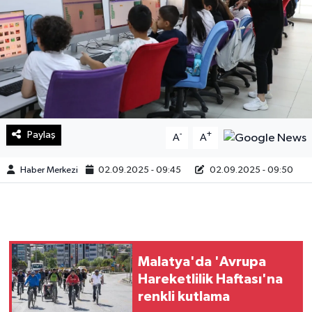
Sağlık
Teknoloji
Yaşam
Paylaş
-
+
A
A
Haber Merkezi
02.09.2025 - 09:45
02.09.2025 - 09:50
Malatya'da 'Avrupa
Hareketlilik Haftası'na
renkli kutlama