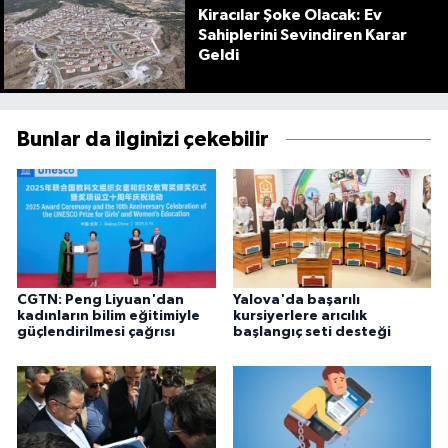
Kiracılar Şoke Olacak: Ev
Sahiplerini Sevindiren Karar
Geldi
Bunlar da ilginizi çekebilir
CGTN: Peng Liyuan'dan
Yalova'da başarılı
kadınların bilim eğitimiyle
kursiyerlere arıcılık
güçlendirilmesi çağrısı
başlangıç seti desteği