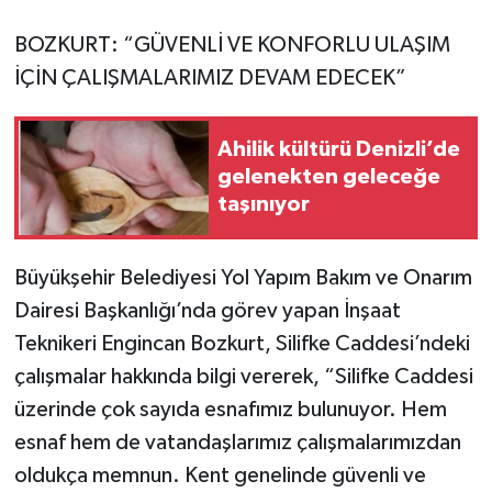
BOZKURT: “GÜVENLİ VE KONFORLU ULAŞIM
İÇİN ÇALIŞMALARIMIZ DEVAM EDECEK”
Ahilik kültürü Denizli’de
gelenekten geleceğe
taşınıyor
Büyükşehir Belediyesi Yol Yapım Bakım ve Onarım
Dairesi Başkanlığı’nda görev yapan İnşaat
Teknikeri Engincan Bozkurt, Silifke Caddesi’ndeki
çalışmalar hakkında bilgi vererek, “Silifke Caddesi
üzerinde çok sayıda esnafımız bulunuyor. Hem
esnaf hem de vatandaşlarımız çalışmalarımızdan
oldukça memnun. Kent genelinde güvenli ve