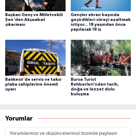
Başkan Genç ve Milletvekili
Gençler ekran başında
Şen'den Akçaabat
geçirdikleri süreyi azaltmak
çıkarması
istiyor... 18 yaşından önce
yapılacak 18 iş
Balıkesir’de servis ve taksi
Bursa Turist
plaka sahiplerine önemli
Rehberleri’nden tarih,
uyarı
doğa ve lezzet dolu
buluşma
Yorumlar