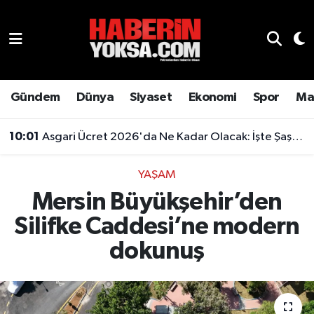
Dünya
Hava Durumu
Eğitim
Trafik Durumu
Gündem
Dünya
Siyaset
Ekonomi
Spor
Ma
Ekonomi
Süper Lig Puan Durumu ve Fikstür
10:01
Asgari Ücret 2026'da Ne Kadar Olacak: İşte Şaşırtan Rakam
Emlak
Tüm Manşetler
YAŞAM
Mersin Büyükşehir’den
Genel
Son Dakika Haberleri
Silifke Caddesi’ne modern
Gündem
Haber Arşivi
dokunuş
Magazin
Otomobil