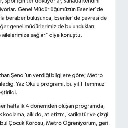
, spor için ter döküyorlar, sanatla kendini
eniyorlar. Genel Müdürlüğümüzün Esenler'de
a beraber buluşunca, Esenler'de çevresi de
 diğer genel müdürlerimiz de bulundukları
 ailelerimize sağlar" diye konuştu.
an Şenol’un verdiği bilgilere göre; Metro
nlediği Yaz Okulu programı, bu yıl 1 Temmuz-
tirildi.
2’şer haftalık 4 dönemden oluşan programda,
k kodlama, aikido, atletizm, karikatür ve çizgi
anbul Çocuk Korosu, Metro Öğreniyorum, geri