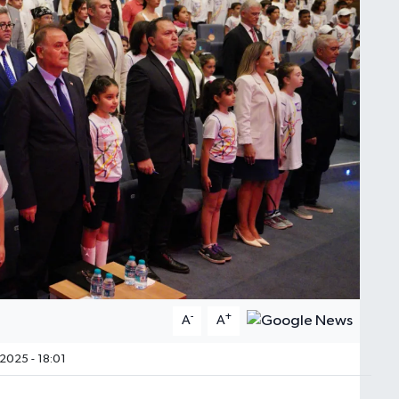
-
+
A
A
2025 - 18:01