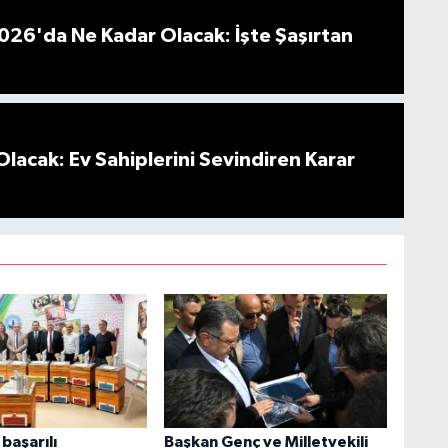
026'da Ne Kadar Olacak: İşte Şaşırtan
Olacak: Ev Sahiplerini Sevindiren Karar
başarılı
Başkan Genç ve Milletvekili