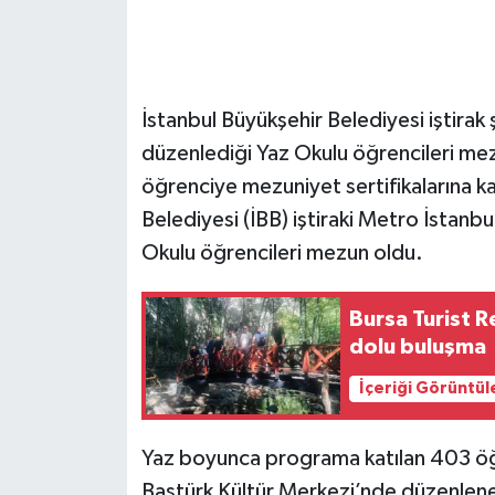
İstanbul Büyükşehir Belediyesi iştirak 
düzenlediği Yaz Okulu öğrencileri m
öğrenciye mezuniyet sertifikalarına 
Belediyesi (İBB) iştiraki Metro İstanb
Okulu öğrencileri mezun oldu.
Bursa Turist R
dolu buluşma
İçeriği Görüntül
Yaz boyunca programa katılan 403 öğ
Baştürk Kültür Merkezi’nde düzenlenen 