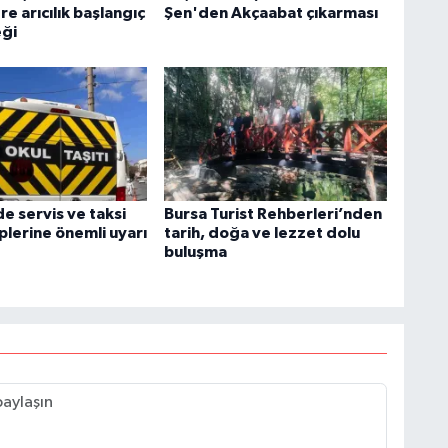
re arıcılık başlangıç
Şen'den Akçaabat çıkarması
eği
de servis ve taksi
Bursa Turist Rehberleri’nden
plerine önemli uyarı
tarih, doğa ve lezzet dolu
buluşma