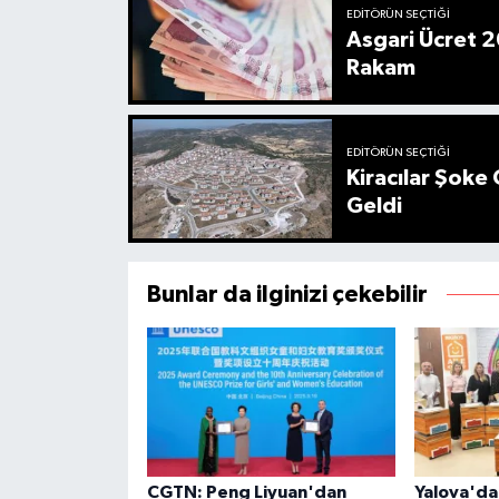
EDITÖRÜN SEÇTIĞI
Asgari Ücret 2
Rakam
EDITÖRÜN SEÇTIĞI
Kiracılar Şoke 
Geldi
Bunlar da ilginizi çekebilir
CGTN: Peng Liyuan'dan
Yalova'da 