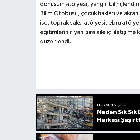
dönüşüm atölyesi, yangın bilinçlendi
Bilim Otobüsü, çocuk hakları ve akran il
ise, toprak saksı atölyesi, ebru atölye
eğitimlerinin yanı sıra aile içi iletişi
düzenlendi.
EDITÖRÜN SEÇTIĞI
Neden Sık Sık
Herkesi Şaşırtt