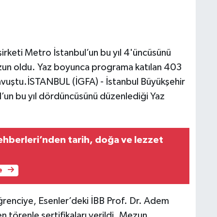
şirketi Metro İstanbul’un bu yıl 4'üncüsünü
ezun oldu. Yaz boyunca programa katılan 403
kavuştu.İSTANBUL (İGFA) - İstanbul Büyükşehir
ul’un bu yıl dördüncüsünü düzenlediği Yaz
ehberleri’nden tarih, doğa ve lezzet
e
renciye, Esenler’deki İBB Prof. Dr. Adem
törenle sertifikaları verildi. Mezun