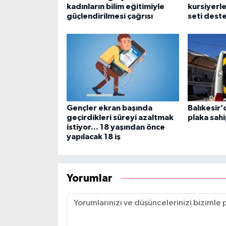
kadınların bilim eğitimiyle
kursiyerle
güçlendirilmesi çağrısı
seti dest
Gençler ekran başında
Balıkesir’
geçirdikleri süreyi azaltmak
plaka sahi
istiyor... 18 yaşından önce
yapılacak 18 iş
Yorumlar