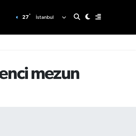
°
27
İstanbul
renci mezun