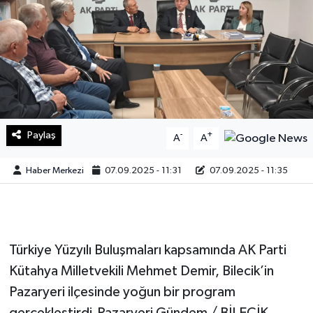
Sağlık
Teknoloji
Yaşam
Paylaş
-
+
A
A
Haber Merkezi
07.09.2025 - 11:31
07.09.2025 - 11:35
Türkiye Yüzyılı Buluşmaları kapsamında AK Parti
Kütahya Milletvekili Mehmet Demir, Bilecik’in
Pazaryeri ilçesinde yoğun bir program
gerçekleştirdi.Pazaryeri Gündem / BİLECİK