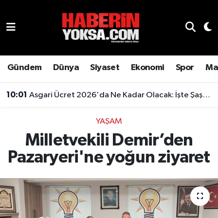
Dünya
Hava Durumu
Eğitim
Trafik Durumu
Gündem
Dünya
Siyaset
Ekonomi
Spor
Ma
Ekonomi
Süper Lig Puan Durumu ve Fikstür
10:01
Asgari Ücret 2026'da Ne Kadar Olacak: İşte Şaşırtan Rakam
Emlak
Tüm Manşetler
YAŞAM
Milletvekili Demir’den
Genel
Son Dakika Haberleri
Pazaryeri'ne yoğun ziyaret
Gündem
Haber Arşivi
Magazin
Otomobil