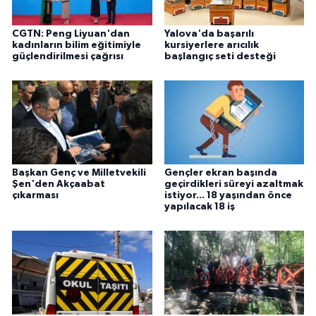
CGTN: Peng Liyuan'dan
Yalova'da başarılı
kadınların bilim eğitimiyle
kursiyerlere arıcılık
güçlendirilmesi çağrısı
başlangıç seti desteği
Başkan Genç ve Milletvekili
Gençler ekran başında
Şen'den Akçaabat
geçirdikleri süreyi azaltmak
çıkarması
istiyor... 18 yaşından önce
yapılacak 18 iş