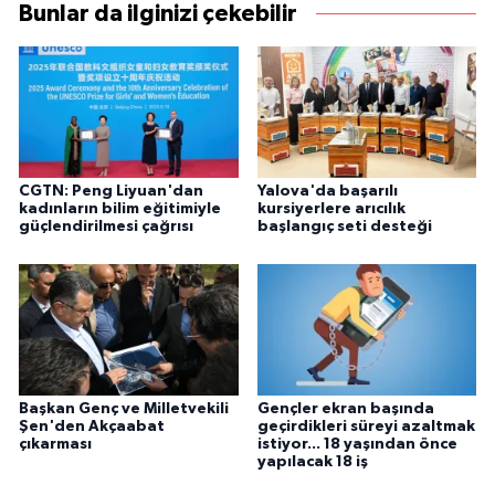
Bunlar da ilginizi çekebilir
CGTN: Peng Liyuan'dan
Yalova'da başarılı
kadınların bilim eğitimiyle
kursiyerlere arıcılık
güçlendirilmesi çağrısı
başlangıç seti desteği
Başkan Genç ve Milletvekili
Gençler ekran başında
Şen'den Akçaabat
geçirdikleri süreyi azaltmak
çıkarması
istiyor... 18 yaşından önce
yapılacak 18 iş