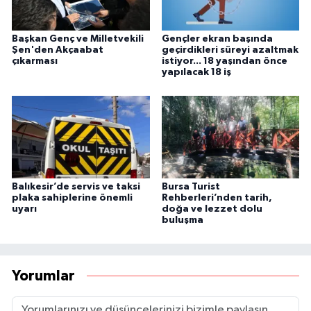
Başkan Genç ve Milletvekili
Gençler ekran başında
Şen'den Akçaabat
geçirdikleri süreyi azaltmak
çıkarması
istiyor... 18 yaşından önce
yapılacak 18 iş
Balıkesir’de servis ve taksi
Bursa Turist
plaka sahiplerine önemli
Rehberleri’nden tarih,
uyarı
doğa ve lezzet dolu
buluşma
Yorumlar