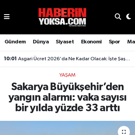
Dünya
Hava Durumu
Eğitim
Trafik Durumu
Gündem
Dünya
Siyaset
Ekonomi
Spor
Ma
Ekonomi
Süper Lig Puan Durumu ve Fikstür
10:01
Asgari Ücret 2026'da Ne Kadar Olacak: İşte Şaşırtan Rakam
Emlak
Tüm Manşetler
YAŞAM
Sakarya Büyükşehir’den
Genel
Son Dakika Haberleri
yangın alarmı: vaka sayısı
Gündem
Haber Arşivi
bir yılda yüzde 33 arttı
Magazin
Otomobil