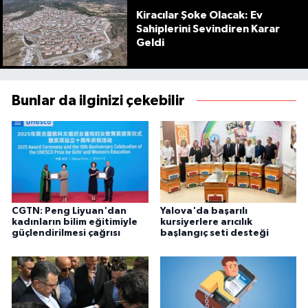
Kiracılar Şoke Olacak: Ev
Sahiplerini Sevindiren Karar
Geldi
Bunlar da ilginizi çekebilir
CGTN: Peng Liyuan'dan
Yalova'da başarılı
kadınların bilim eğitimiyle
kursiyerlere arıcılık
güçlendirilmesi çağrısı
başlangıç seti desteği