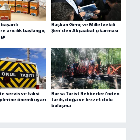
başarılı
Başkan Genç ve Milletvekili
re arıcılık başlangıç
Şen'den Akçaabat çıkarması
eği
de servis ve taksi
Bursa Turist Rehberleri’nden
plerine önemli uyarı
tarih, doğa ve lezzet dolu
buluşma