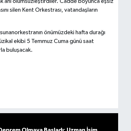
ak anı ölümsüzleştirdiler. Cadde boyunca eşsiz
asını silen Kent Orkestrası, vatandaşların
i sunanorkestranın önümüzdeki hafta durağı
müzikal ekibi 5 Temmuz Cuma günü saat
rla buluşacak.
 Deprem Olmaya Başladı: Uzman İsim