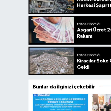
Herkesi Şaşırtt
EDITÖRÜN SEÇTIĞI
Asgari Ücret 2
Rakam
EDITÖRÜN SEÇTIĞI
Kiracılar Şoke 
Geldi
Bunlar da ilginizi çekebilir