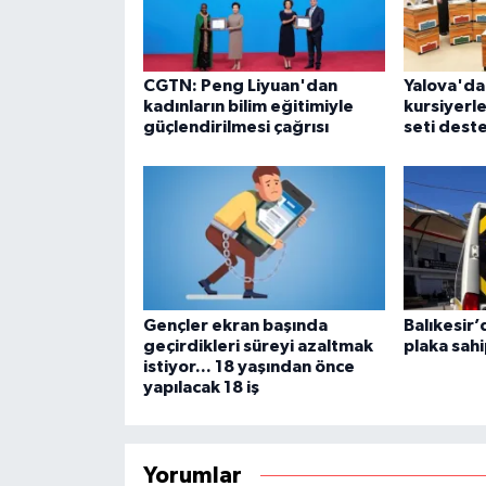
CGTN: Peng Liyuan'dan
Yalova'da 
kadınların bilim eğitimiyle
kursiyerle
güçlendirilmesi çağrısı
seti dest
Gençler ekran başında
Balıkesir’
geçirdikleri süreyi azaltmak
plaka sahi
istiyor... 18 yaşından önce
yapılacak 18 iş
Yorumlar