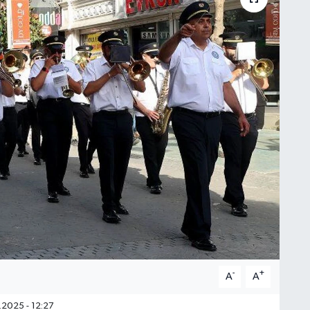
-
+
A
A
2025 - 12:27