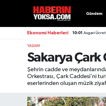
Gündem
Dünya
Hava Durumu
Eğitim
Trafik Durumu
Ekonomi Haberleri
10:01
Asgari Ücret
Ekonomi
Süper Lig Puan Durumu ve Fikstür
YAŞAM
Sakarya Çark 
Emlak
Tüm Manşetler
Genel
Son Dakika Haberleri
Şehrin cadde ve meydanlarında 
Orkestrası, Çark Caddesi’ni tu
Gündem
Haber Arşivi
eserlerinden oluşan müzik ziya
Magazin
Otomobil