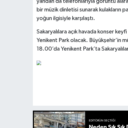
yandan da telefonlarıyla görüntü alar
bir müzik dinletisi sunarak kulakların p
yoğun ilgisiyle karşılaştı.
Sakaryalılara açık havada konser keyf
Yenikent Park olacak. Büyükşehir’in 
18.00’da Yenikent Park’ta Sakaryalıla
EDITÖRÜN SEÇTIĞI
Neden Sık Sık