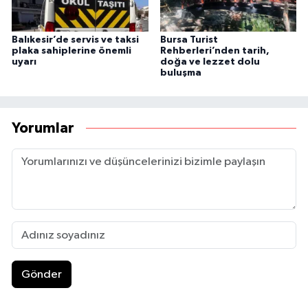
Balıkesir’de servis ve taksi
Bursa Turist
plaka sahiplerine önemli
Rehberleri’nden tarih,
uyarı
doğa ve lezzet dolu
buluşma
Yorumlar
Gönder