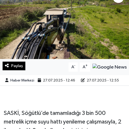
Sağlık
Teknoloji
Yaşam
Paylaş
-
+
A
A
Haber Merkezi
27.07.2025 - 12:46
27.07.2025 - 12:55
SASKİ, Söğütlü’de tamamladığı 3 bin 500
metrelik içme suyu hattı yenileme çalışmasıyla, 2