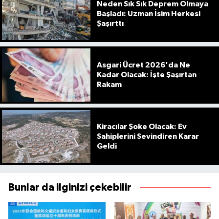
Neden Sık Sık Deprem Olmaya
Başladı: Uzman İsim Herkesi
Şaşırttı
Asgari Ücret 2026'da Ne
Kadar Olacak: İşte Şaşırtan
Rakam
Kiracılar Şoke Olacak: Ev
Sahiplerini Sevindiren Karar
Geldi
Bunlar da ilginizi çekebilir