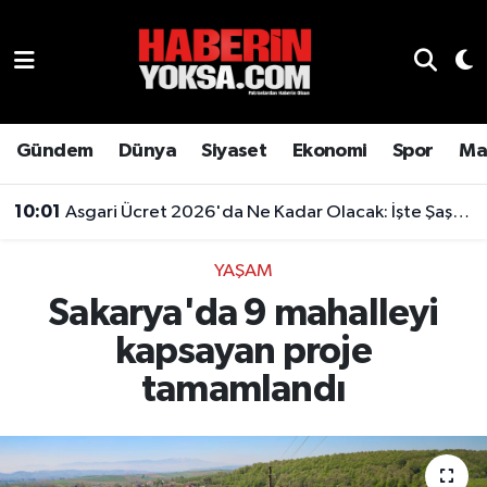
Dünya
Hava Durumu
Eğitim
Trafik Durumu
Gündem
Dünya
Siyaset
Ekonomi
Spor
Ma
Ekonomi
Süper Lig Puan Durumu ve Fikstür
10:01
Asgari Ücret 2026'da Ne Kadar Olacak: İşte Şaşırtan Rakam
Emlak
Tüm Manşetler
YAŞAM
Sakarya'da 9 mahalleyi
Genel
Son Dakika Haberleri
kapsayan proje
Gündem
Haber Arşivi
tamamlandı
Magazin
Otomobil