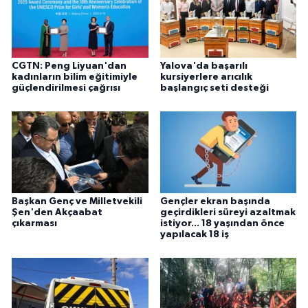
CGTN: Peng Liyuan'dan
Yalova'da başarılı
kadınların bilim eğitimiyle
kursiyerlere arıcılık
güçlendirilmesi çağrısı
başlangıç seti desteği
Başkan Genç ve Milletvekili
Gençler ekran başında
Şen'den Akçaabat
geçirdikleri süreyi azaltmak
çıkarması
istiyor... 18 yaşından önce
yapılacak 18 iş