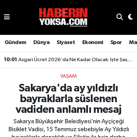
Dünya
Hava Durumu
Eğitim
Trafik Durumu
Gündem
Dünya
Siyaset
Ekonomi
Spor
Ma
Ekonomi
Süper Lig Puan Durumu ve Fikstür
10:01
Asgari Ücret 2026'da Ne Kadar Olacak: İşte Şaşırtan Rakam
Emlak
Tüm Manşetler
YAŞAM
Sakarya'da ay yıldızlı
Genel
Son Dakika Haberleri
bayraklarla süslenen
Gündem
Haber Arşivi
vadiden anlamlı mesaj
Magazin
Sakarya Büyükşehir Belediyesi’nin Ayçiçeği
Bisiklet Vadisi, 15 Temmuz sebebiyle Ay Yıldızlı
Otomobil