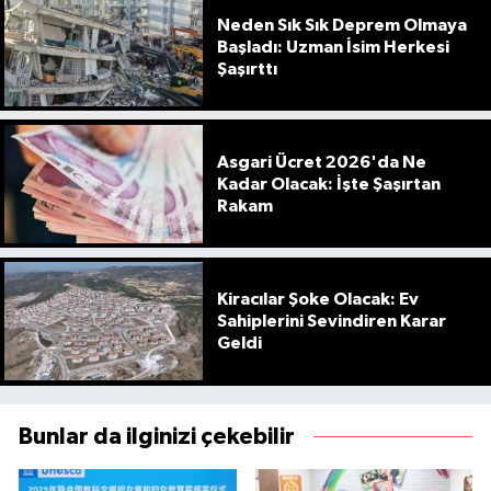
Neden Sık Sık Deprem Olmaya
Başladı: Uzman İsim Herkesi
Şaşırttı
Asgari Ücret 2026'da Ne
Kadar Olacak: İşte Şaşırtan
Rakam
Kiracılar Şoke Olacak: Ev
Sahiplerini Sevindiren Karar
Geldi
Bunlar da ilginizi çekebilir