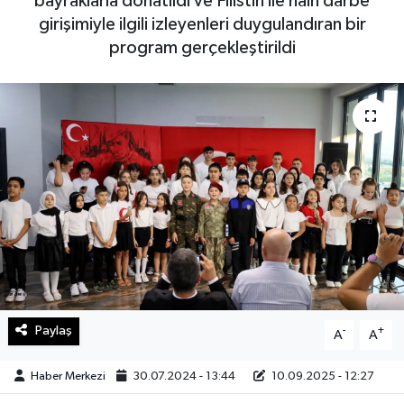
bayraklarla donatıldı ve Filistin ile hain darbe
girişimiyle ilgili izleyenleri duygulandıran bir
Sağlık
program gerçekleştirildi
Teknoloji
Yaşam
Paylaş
-
+
A
A
Haber Merkezi
30.07.2024 - 13:44
10.09.2025 - 12:27