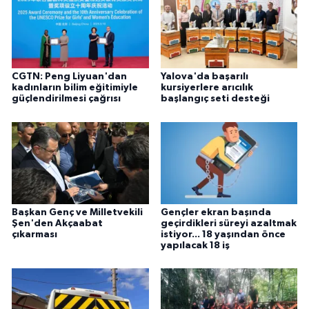
CGTN: Peng Liyuan'dan
Yalova'da başarılı
kadınların bilim eğitimiyle
kursiyerlere arıcılık
güçlendirilmesi çağrısı
başlangıç seti desteği
Başkan Genç ve Milletvekili
Gençler ekran başında
Şen'den Akçaabat
geçirdikleri süreyi azaltmak
çıkarması
istiyor... 18 yaşından önce
yapılacak 18 iş