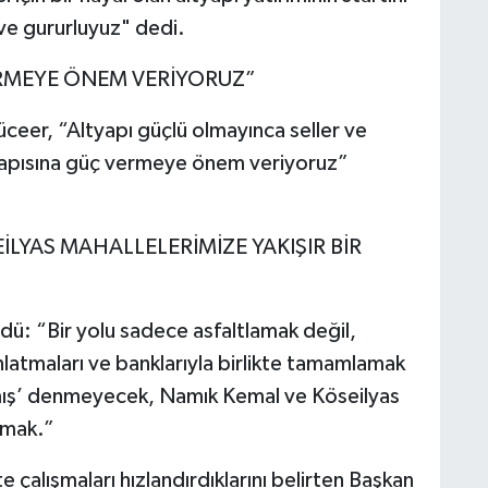
ve gururluyuz" dedi.
ERMEYE ÖNEM VERİYORUZ”
eer, “Altyapı güçlü olmayınca seller ve
ltyapısına güç vermeye önem veriyoruz”
İLYAS MAHALLELERİMİZE YAKIŞIR BİR
dü: “Bir yolu sadece asfaltlamak değil,
dınlatmaları ve banklarıyla birlikte tamamlamak
almış’ denmeyecek, Namık Kemal ve Köseilyas
pmak.”
e çalışmaları hızlandırdıklarını belirten Başkan