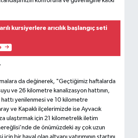
atandaşımızın konforuna ve güvenliğine katkı
ılı kursiyerlere arıcılık başlangıç seti
e
”
şmalara da değinerek, "Geçtiğimiz haftalarda
yu ve 26 kilometre kanalizasyon hattının,
hattı yenilenmesi ve 10 kilometre
aray ve Kapaklı ilçelerimizde ise Ayvacık
 ulaştırmak için 21 kilometrelik iletim
raereğlisi'nde de önümüzdeki ay çok uzun
için bir hayal olan altyapı yatırımının startını