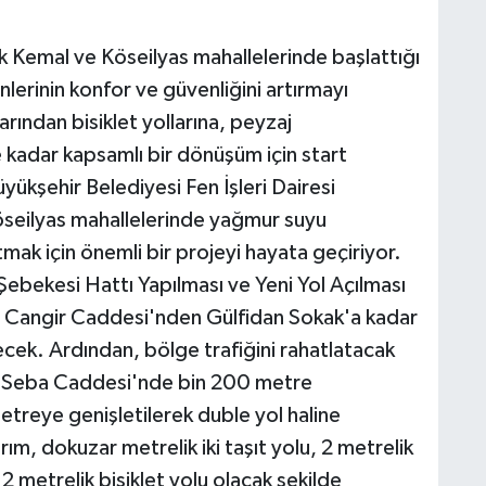
 Kemal ve Köseilyas mahallelerinde başlattığı
nlerinin konfor ve güvenliğini artırmayı
ından bisiklet yollarına, peyzaj
 kadar kapsamlı bir dönüşüm için start
ükşehir Belediyesi Fen İşleri Dairesi
öseilyas mahallelerinde yağmur suyu
tmak için önemli bir projeyi hayata geçiriyor.
bekesi Hattı Yapılması ve Yeni Yol Açılması
l Cangir Caddesi'nden Gülfidan Sokak'a kadar
ek. Ardından, bölge trafiğini rahatlatacak
an Seba Caddesi'nde bin 200 metre
treye genişletilerek duble yol haline
ım, dokuzar metrelik iki taşıt yolu, 2 metrelik
 2 metrelik bisiklet yolu olacak şekilde