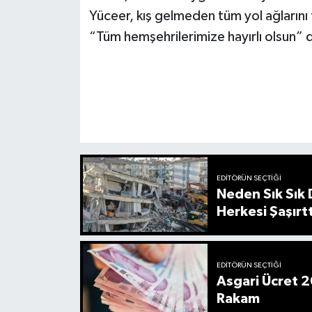
Yüceer, kış gelmeden tüm yol ağlarını
“Tüm hemşehrilerimize hayırlı olsun” 
EDITÖRÜN SEÇTIĞI
Neden Sık Sık
Herkesi Şaşırtt
EDITÖRÜN SEÇTIĞI
Asgari Ücret 2
Rakam