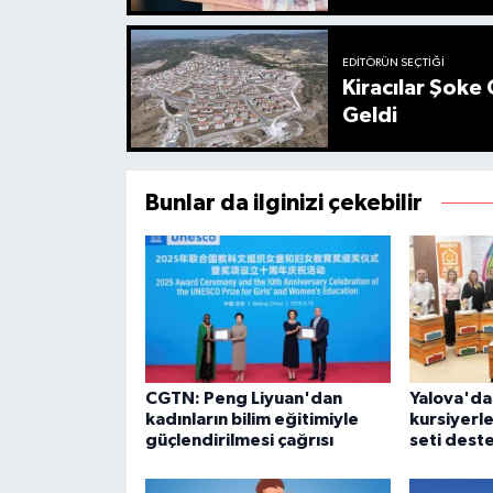
EDITÖRÜN SEÇTIĞI
Kiracılar Şoke 
Geldi
Bunlar da ilginizi çekebilir
CGTN: Peng Liyuan'dan
Yalova'da 
kadınların bilim eğitimiyle
kursiyerle
güçlendirilmesi çağrısı
seti dest