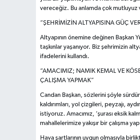
vereceğiz. Bu anlamda çok mutluyuz 
“ŞEHRİMİZİN ALTYAPISINA GÜÇ V
Altyapının önemine değinen Başkan Yüc
taşkınlar yaşanıyor. Biz şehrimizin a
ifadelerini kullandı.
“AMACIMIZ; NAMIK KEMAL VE KÖSE
ÇALIŞMA YAPMAK”
Candan Başkan, sözlerini şöyle sürdür
kaldırımları, yol çizgileri, peyzajı, ay
istiyoruz. Amacımız, ‘şurası eksik k
mahallelerimize yakışır bir çalışma ya
Hava şartlarının uygun olmasıyla birlikt