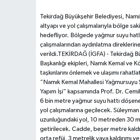
Tekirdağ Büyükşehir Belediyesi, Namık
altyapı ve yol çalışmalarıyla bölge saki
hedefliyor. Bölgede yağmur suyu hatlar
çalışmalarından aydınlatma direklerine
verildi.TEKİRDAĞ (İGFA) - Tekirdağ Büy
Başkanlığı ekipleri, Namık Kemal ve K
taşkınlarını önlemek ve ulaşımı rahatla
“Namık Kemal Mahallesi Yağmursuyu Şe
Yapım İşi” kapsamında Prof. Dr. Cemi
6 bin metre yağmur suyu hattı döşenec
yol çalışmalarına geçilecek. Süleym
uzunluğundaki yol, 10 metreden 30 me
getirilecek. Cadde, beşer metre kaldır
orta refüj, 3 metrelik yaya kaldırımı ve