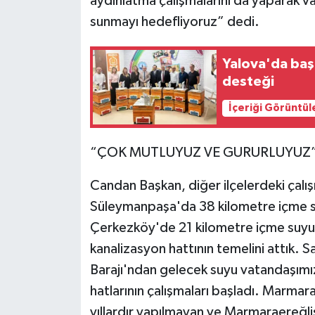
aydınlatma çalışmalarını da yaparak v
sunmayı hedefliyoruz” dedi.
Yalova'da başar
desteği
İçeriği Görüntül
“ÇOK MUTLUYUZ VE GURURLUYUZ
Candan Başkan, diğer ilçelerdeki çalı
Süleymanpaşa'da 38 kilometre içme su
Çerkezköy'de 21 kilometre içme suyu 
kanalizasyon hattının temelini attık. S
Barajı'ndan gelecek suyu vatandaşımıza
hatlarının çalışmaları başladı. Marma
yıllardır yapılmayan ve Marmaraereğlisi 