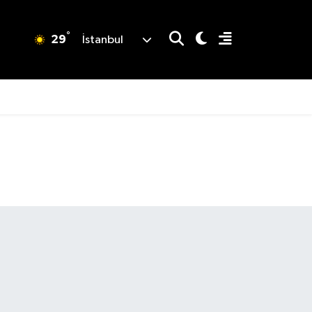
°
29
İstanbul