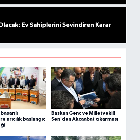
Olacak: Ev Sahiplerini Sevindiren Karar
başarılı
Başkan Genç ve Milletvekili
re arıcılık başlangıç
Şen'den Akçaabat çıkarması
eği