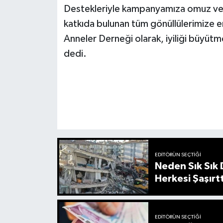
Destekleriyle kampanyamıza omuz vere
katkıda bulunan tüm gönüllülerimize e
Anneler Derneği olarak, iyiliği büy
dedi.
EDITÖRÜN SEÇTIĞI
Neden Sık Sık
Herkesi Şaşırtt
EDITÖRÜN SEÇTIĞI