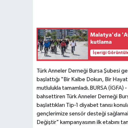
Malatya'da 'Av
kutlama
İçeriği Görüntül
Türk Anneler Derneği Bursa Şubesi geçt
başlattığı "Bir Kalbe Dokun, Bir Hayat
mutlulukla tamamladı.BURSA (İGFA) - Y
bahsettiren Türk Anneler Derneği Bur
başlattıkları Tip-1 diyabet tanısı konul
gençlerimize sensör desteği sağlamak 
Değiştir" kampanyasının ilk etabını t