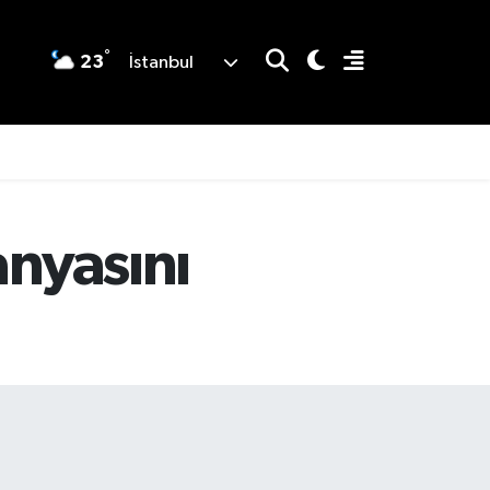
°
23
İstanbul
anyasını